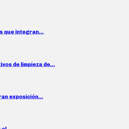
ses que integran…
ivos de limpieza de…
ran exposición…
n el…