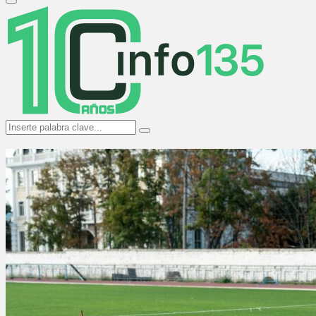
Primary
Menu
Search
Search
for: