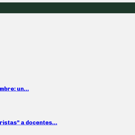
iembre: un…
roristas” a docentes…