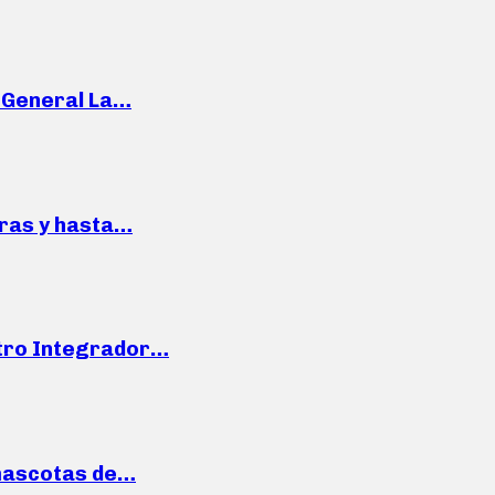
e General La…
pras y hasta…
ntro Integrador…
mascotas de…