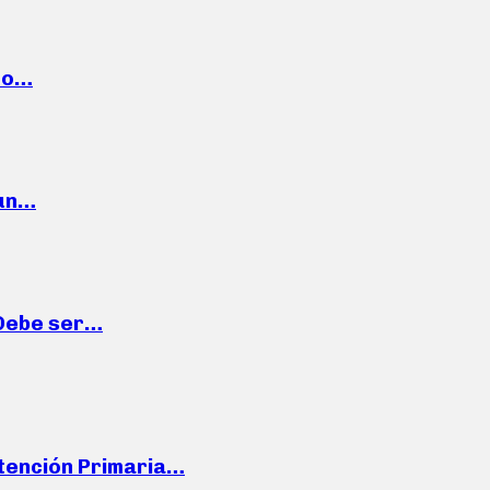
cto…
 un…
“Debe ser…
Atención Primaria…