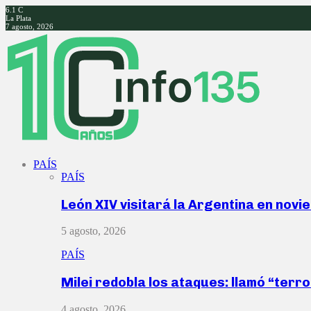
6.1
C
La Plata
7 agosto, 2026
Facebook
Twitter
Instagram
Youtube
PAÍS
PAÍS
León XIV visitará la Argentina en nov
5 agosto, 2026
PAÍS
Milei redobla los ataques: llamó “ter
4 agosto, 2026