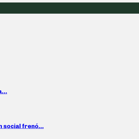
la…
n social frenó…