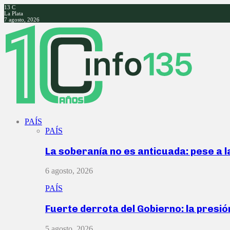
13
C
La Plata
7 agosto, 2026
Facebook
Twitter
Instagram
Youtube
PAÍS
PAÍS
La soberanía no es anticuada: pese a 
6 agosto, 2026
PAÍS
Fuerte derrota del Gobierno: la presió
5 agosto, 2026