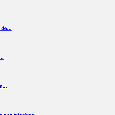
a de…
,…
ón…
ses que integran…