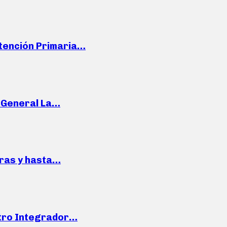
Atención Primaria…
e General La…
pras y hasta…
ntro Integrador…