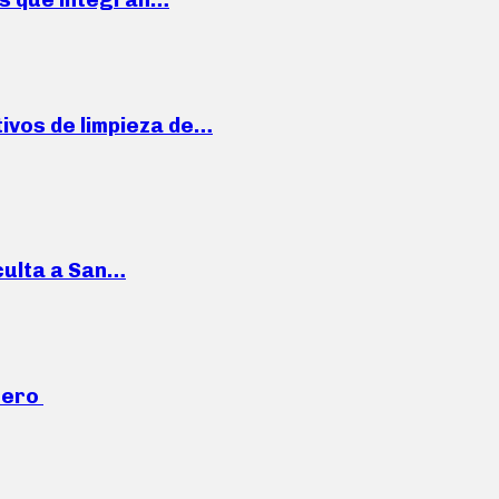
ivos de limpieza de…
culta a San…
mero