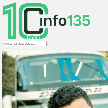
Primary
Menu
Search
Search
for: