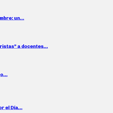
iembre: un…
roristas” a docentes…
cto…
or el Día…