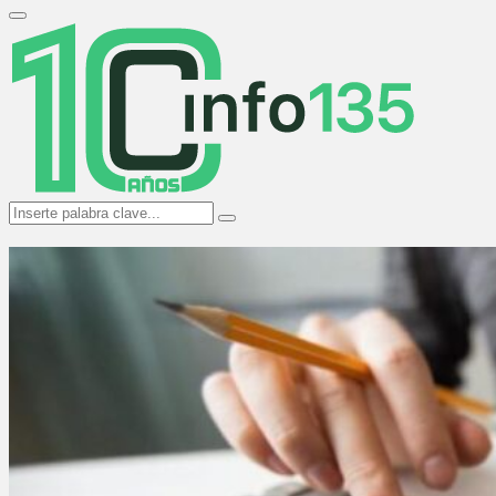
Search
for:
Primary
Menu
Search
Search
for: