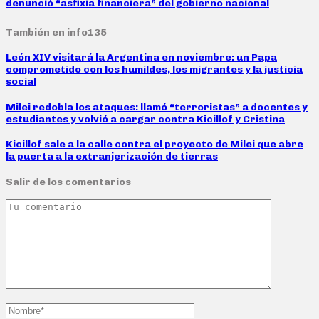
denunció “asfixia financiera” del gobierno nacional
También en info135
León XIV visitará la Argentina en noviembre: un Papa
comprometido con los humildes, los migrantes y la justicia
social
Milei redobla los ataques: llamó “terroristas” a docentes y
estudiantes y volvió a cargar contra Kicillof y Cristina
Kicillof sale a la calle contra el proyecto de Milei que abre
la puerta a la extranjerización de tierras
Salir de los comentarios