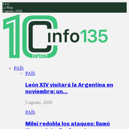
9.5
C
La Plata
6 agosto, 2026
Facebook
Twitter
Instagram
Youtube
PAÍS
PAÍS
León XIV visitará la Argentina en
noviembre: un…
5 agosto, 2026
PAÍS
Milei redobla los ataques: llamó