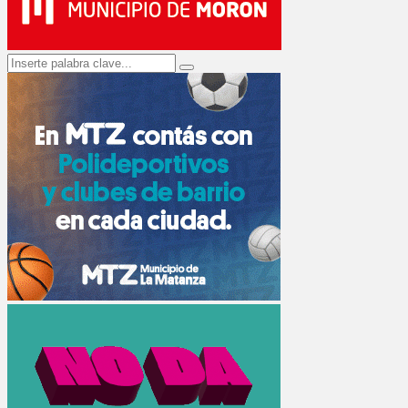
Search
Search
for: