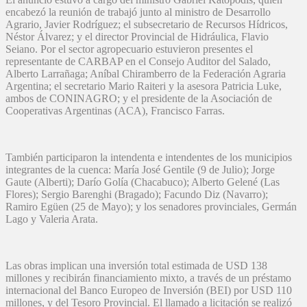
encabezó la reunión de trabajó junto al ministro de Desarrollo
Agrario, Javier Rodríguez; el subsecretario de Recursos Hídricos,
Néstor Álvarez; y el director Provincial de Hidráulica, Flavio
Seiano. Por el sector agropecuario estuvieron presentes el
representante de CARBAP en el Consejo Auditor del Salado,
Alberto Larrañaga; Aníbal Chiramberro de la Federación Agraria
Argentina; el secretario Mario Raiteri y la asesora Patricia Luke,
ambos de CONINAGRO; y el presidente de la Asociación de
Cooperativas Argentinas (ACA), Francisco Farras.
También participaron la intendenta e intendentes de los municipios
integrantes de la cuenca: María José Gentile (9 de Julio); Jorge
Gaute (Alberti); Darío Golía (Chacabuco); Alberto Gelené (Las
Flores); Sergio Barenghi (Bragado); Facundo Diz (Navarro);
Ramiro Egüen (25 de Mayo); y los senadores provinciales, Germán
Lago y Valeria Arata.
Las obras implican una inversión total estimada de USD 138
millones y recibirán financiamiento mixto, a través de un préstamo
internacional del Banco Europeo de Inversión (BEI) por USD 110
millones, y del Tesoro Provincial. El llamado a licitación se realizó