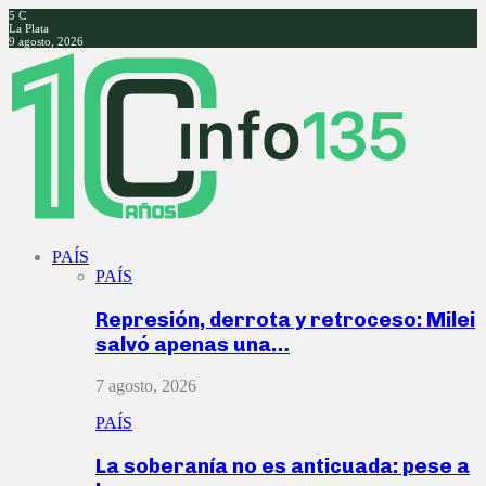
5
C
La Plata
9 agosto, 2026
Facebook
Twitter
Instagram
Youtube
PAÍS
PAÍS
Represión, derrota y retroceso: Milei
salvó apenas una…
7 agosto, 2026
PAÍS
La soberanía no es anticuada: pese a