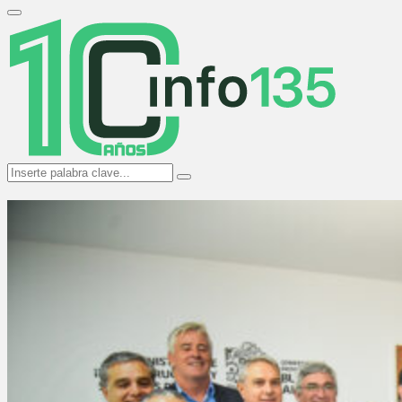
Search
for:
Primary
Menu
Search
Search
for: