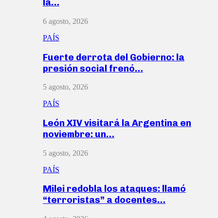
la…
6 agosto, 2026
PAÍS
Fuerte derrota del Gobierno: la
presión social frenó…
5 agosto, 2026
PAÍS
León XIV visitará la Argentina en
noviembre: un…
5 agosto, 2026
PAÍS
Milei redobla los ataques: llamó
“terroristas” a docentes…