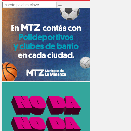
Search
Search
for: