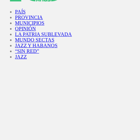
Facebook
Twitter
Instagram
Youtube
PAÍS
PROVINCIA
MUNICIPIOS
OPINIÓN
LA PATRIA SUBLEVADA
MUNDO SECTAS
JAZZ Y HABANOS
“SIN RED”
JAZZ