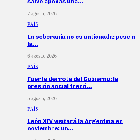
salvó apenas una…
7 agosto, 2026
PAÍS
La soberanía no es anticuada: pese a
la…
6 agosto, 2026
PAÍS
Fuerte derrota del Gobierno: la
presión social frenó…
5 agosto, 2026
PAÍS
León XIV visitará la Argentina en
noviembre: un…