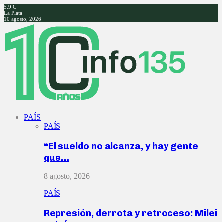
5.9
C
La Plata
10 agosto, 2026
Facebook
Twitter
Instagram
Youtube
PAÍS
PAÍS
“El sueldo no alcanza, y hay gente
que…
8 agosto, 2026
PAÍS
Represión, derrota y retroceso: Milei