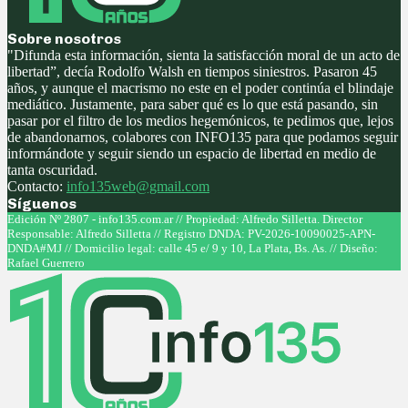
Sobre nosotros
"Difunda esta información, sienta la satisfacción moral de un acto de
libertad”, decía Rodolfo Walsh en tiempos siniestros. Pasaron 45
años, y aunque el macrismo no este en el poder continúa el blindaje
mediático. Justamente, para saber qué es lo que está pasando, sin
pasar por el filtro de los medios hegemónicos, te pedimos que, lejos
de abandonarnos, colabores con INFO135 para que podamos seguir
informándote y seguir siendo un espacio de libertad en medio de
tanta oscuridad.
Contacto:
info135web@gmail.com
Síguenos
Facebook
Twitter
Instagram
Youtube
Edición Nº 2807 - info135.com.ar // Propiedad: Alfredo Silletta. Director
Responsable: Alfredo Silletta // Registro DNDA: PV-2026-10090025-APN-
DNDA#MJ // Domicilio legal: calle 45 e/ 9 y 10, La Plata, Bs. As. // Diseño:
Rafael Guerrero