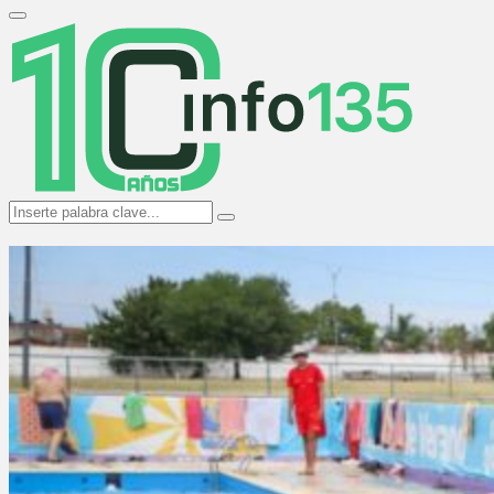
Search
for:
Primary
Menu
Search
Search
for: