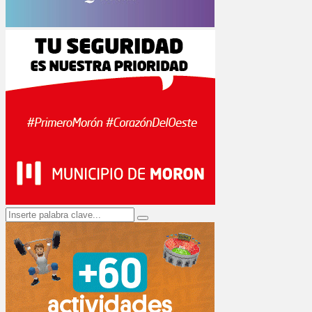
Search
Search
for: