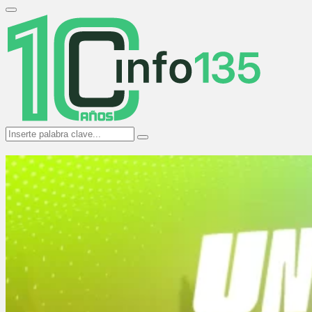
Search
for:
Primary
Menu
Search
Search
for: