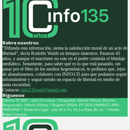
Sobre nosotros
"Difunda esta información, sienta la satisfacción moral de un acto de
libertad”, decía Rodolfo Walsh en tiempos siniestros. Pasaron 45
años, y aunque el macrismo no este en el poder continúa el blindaje
mediático. Justamente, para saber qué es lo que está pasando, sin
pasar por el filtro de los medios hegemónicos, te pedimos que, lejos
de abandonarnos, colabores con INFO135 para que podamos seguir
informándote y seguir siendo un espacio de libertad en medio de
tanta oscuridad.
Contacto:
info135web@gmail.com
Síguenos
Facebook
Twitter
Instagram
Youtube
Edición Nº 2807 - info135.com.ar // Propiedad: Alfredo Silletta. Director
Responsable: Alfredo Silletta // Registro DNDA: PV-2026-10090025-APN-
DNDA#MJ // Domicilio legal: calle 45 e/ 9 y 10, La Plata, Bs. As. // Diseño:
Rafael Guerrero