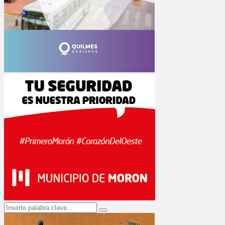
Search
Search
for: