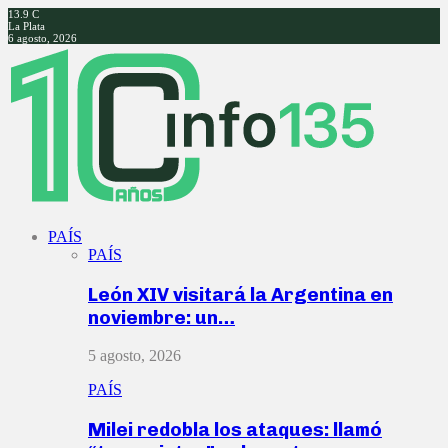
13.9
C
La Plata
6 agosto, 2026
Facebook
Twitter
Instagram
Youtube
PAÍS
PAÍS
León XIV visitará la Argentina en
noviembre: un…
5 agosto, 2026
PAÍS
Milei redobla los ataques: llamó