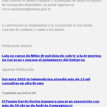
Para conocer el listado completo y actualizado de todos los puntos
de vacunación disponibles, se puede ingresar en
www.malvinasargentinas.gob.ar
La prevención es fundamental y la vacunación es una forma
concreta de cuidarse y cuidar a los demás.
Publicación anterior
Lula se cansó de Milei: Brasil deja de cubrir a la Argentina
en Caracas y expone el aislamiento del Gobierno
siguiente Publicación
Durante 2025 la telemedicina atendió más de 15 mil
consultas en alte Brown
También en info135
El Pasaje Dardo Rocha inaugura una gran exposición con
más de 50 obras de Andrés Compagnucci