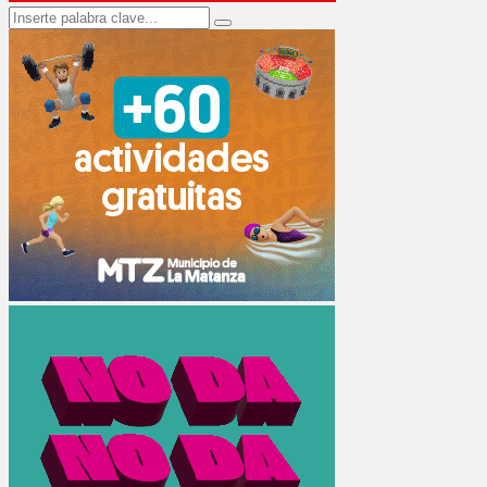
Search
Search
for: