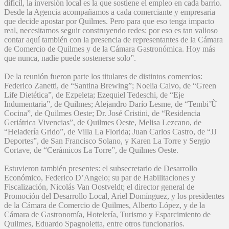
difícil, la inversión local es la que sostiene el empleo en cada barrio.
Desde la Agencia acompañamos a cada comerciante y empresaria
que decide apostar por Quilmes. Pero para que eso tenga impacto
real, necesitamos seguir construyendo redes: por eso es tan valioso
contar aquí también con la presencia de representantes de la Cámara
de Comercio de Quilmes y de la Cámara Gastronómica. Hoy más
que nunca, nadie puede sostenerse solo”.
De la reunión fueron parte los titulares de distintos comercios:
Federico Zanetti, de “Santina Brewing”; Noelia Calvo, de “Green
Life Dietética”, de Ezpeleta; Ezequiel Tedeschi, de “Eje
Indumentaria”, de Quilmes; Alejandro Darío Lesme, de “Tembi’Ù
Cocina”, de Quilmes Oeste; Dr. José Cristini, de “Residencia
Geriátrica Vivencias”, de Quilmes Oeste, Melisa Lezcano, de
“Heladería Grido”, de Villa La Florida; Juan Carlos Castro, de “JJ
Deportes”, de San Francisco Solano, y Karen La Torre y Sergio
Cortave, de “Cerámicos La Torre”, de Quilmes Oeste.
Estuvieron también presentes: el subsecretario de Desarrollo
Económico, Federico D’Angelo; su par de Habilitaciones y
Fiscalización, Nicolás Van Oostveldt; el director general de
Promoción del Desarrollo Local, Ariel Domínguez, y los presidentes
de la Cámara de Comercio de Quilmes, Alberto López, y de la
Cámara de Gastronomía, Hotelería, Turismo y Esparcimiento de
Quilmes, Eduardo Spagnoletta, entre otros funcionarios.