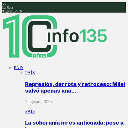
5
C
La Plata
9 agosto, 2026
Facebook
Twitter
Instagram
Youtube
PAÍS
PAÍS
Represión, derrota y retroceso: Milei
salvó apenas una…
7 agosto, 2026
PAÍS
La soberanía no es anticuada: pese a