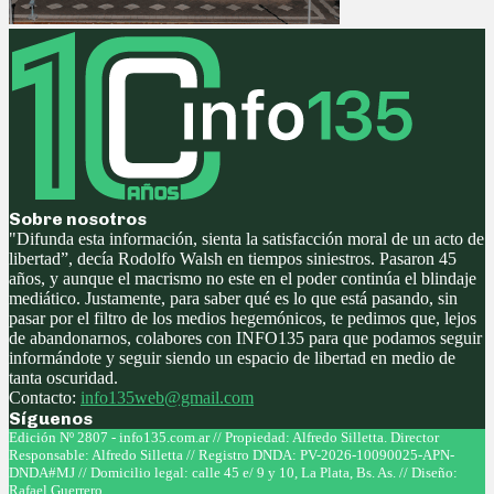
Sobre nosotros
"Difunda esta información, sienta la satisfacción moral de un acto de
libertad”, decía Rodolfo Walsh en tiempos siniestros. Pasaron 45
años, y aunque el macrismo no este en el poder continúa el blindaje
mediático. Justamente, para saber qué es lo que está pasando, sin
pasar por el filtro de los medios hegemónicos, te pedimos que, lejos
de abandonarnos, colabores con INFO135 para que podamos seguir
informándote y seguir siendo un espacio de libertad en medio de
tanta oscuridad.
Contacto:
info135web@gmail.com
Síguenos
Facebook
Twitter
Instagram
Youtube
Edición Nº 2807 - info135.com.ar // Propiedad: Alfredo Silletta. Director
Responsable: Alfredo Silletta // Registro DNDA: PV-2026-10090025-APN-
DNDA#MJ // Domicilio legal: calle 45 e/ 9 y 10, La Plata, Bs. As. // Diseño:
Rafael Guerrero