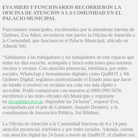
EVA MIERI Y FUNCIONARIOS RECORRIERON LA
OFICINA DE ATENCIÓN A LA COMUNIDAD EN EL
PALACIO MUNICIPAL
Funcionarios municipales, encabezados por la intendenta interina de
Quilmes, Eva Mieri, recorrieron este jueves la Oficina de Atención a
la Comunidad, que funciona en el Palacio Municipal, ubicado en
Alberdi 500.
“Saludamos a las trabajadoras y los trabajadores de este espacio que
todos los días escucha, acompaña y busca soluciones para nuestros
vecinos y vecinas. Con atención presencial, telefónica, por redes
sociales, WhatsApp y herramientas digitales como QuiBOT y Mi
Quilmes Digital, seguimos modernizando el Estado para que hacer
un trámite o resolver un reclamo sea cada vez más rápido y
accesible. Podés comunicarte con nosotros al 0800-999-5656,
escribirnos a las redes oficiales del Municipio y registrarte
en
mi.quilmes.gov.ar
, disponible las 24 horas”, expresó Eva,
acompañada por el jefe de Gabinete, Joaquín Desmery, y la
coordinadora de Innovación Pública, Sol Bibiloni.
La Oficina de Atención a la Comunidad funciona de 8 a 14 para
atención presencial, telefónica y por redes sociales. Además, cuenta
con atención digital las 24 horas a través de QuiBOT, el chatbot con