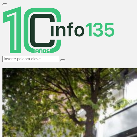
Search
for:
Primary
Menu
Search
Search
for: