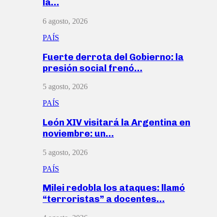
la…
6 agosto, 2026
PAÍS
Fuerte derrota del Gobierno: la
presión social frenó…
5 agosto, 2026
PAÍS
León XIV visitará la Argentina en
noviembre: un…
5 agosto, 2026
PAÍS
Milei redobla los ataques: llamó
“terroristas” a docentes…