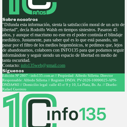
Sobre nosotros
"Difunda esta información, sienta la satisfacción moral de un acto de
libertad”, decía Rodolfo Walsh en tiempos siniestros. Pasaron 45
años, y aunque el macrismo no este en el poder continúa el blindaje
mediático. Justamente, para saber qué es lo que está pasando, sin
pasar por el filtro de los medios hegemónicos, te pedimos que, lejos
de abandonarnos, colabores con INFO135 para que podamos seguir
informándote y seguir siendo un espacio de libertad en medio de
tanta oscuridad.
Contacto:
info135web@gmail.com
Síguenos
Facebook
Twitter
Instagram
Youtube
Edición Nº 2807 - info135.com.ar // Propiedad: Alfredo Silletta. Director
Responsable: Alfredo Silletta // Registro DNDA: PV-2026-10090025-APN-
DNDA#MJ // Domicilio legal: calle 45 e/ 9 y 10, La Plata, Bs. As. // Diseño:
Rafael Guerrero