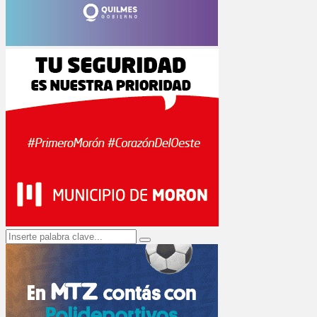
Search
Search
for: