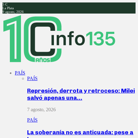
5
C
La Plata
9 agosto, 2026
Facebook
Twitter
Instagram
Youtube
PAÍS
PAÍS
Represión, derrota y retroceso: Milei
salvó apenas una…
7 agosto, 2026
PAÍS
La soberanía no es anticuada: pese a