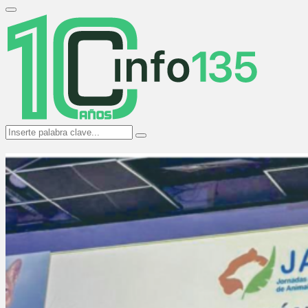
Search
for:
Primary
Menu
Search
Search
for: