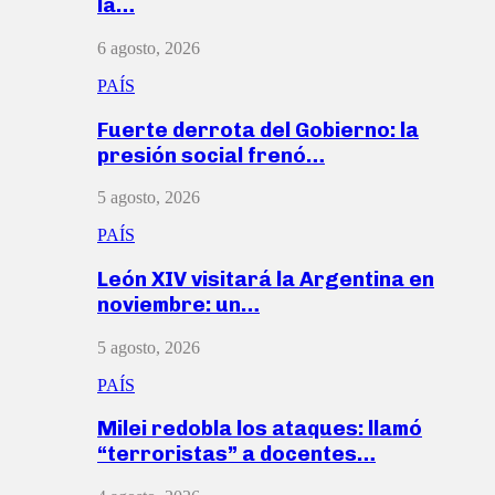
la…
6 agosto, 2026
PAÍS
Fuerte derrota del Gobierno: la
presión social frenó…
5 agosto, 2026
PAÍS
León XIV visitará la Argentina en
noviembre: un…
5 agosto, 2026
PAÍS
Milei redobla los ataques: llamó
“terroristas” a docentes…