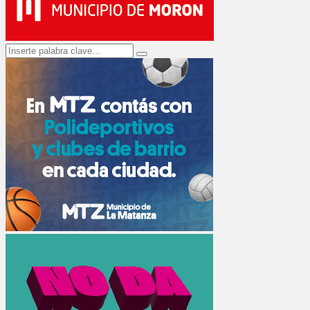
Search
Search
for: