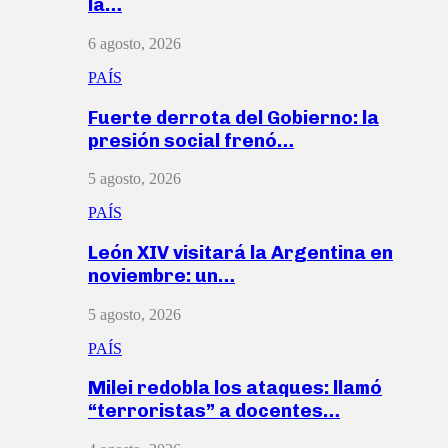
la…
6 agosto, 2026
PAÍS
Fuerte derrota del Gobierno: la
presión social frenó…
5 agosto, 2026
PAÍS
León XIV visitará la Argentina en
noviembre: un…
5 agosto, 2026
PAÍS
Milei redobla los ataques: llamó
“terroristas” a docentes…