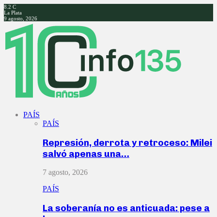
8.2
C
La Plata
9 agosto, 2026
Facebook
Twitter
Instagram
Youtube
PAÍS
PAÍS
Represión, derrota y retroceso: Milei
salvó apenas una…
7 agosto, 2026
PAÍS
La soberanía no es anticuada: pese a