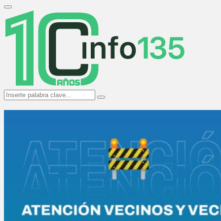
Search
for:
Primary
Menu
Search
Search
for: