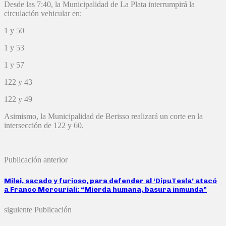
Desde las 7:40, la Municipalidad de La Plata interrumpirá la
circulación vehicular en:
1 y 50
1 y 53
1 y 57
122 y 43
122 y 49
Asimismo, la Municipalidad de Berisso realizará un corte en la
intersección de 122 y 60.
Publicación anterior
Milei, sacado y furioso, para defender al ‘DipuTesla’ atacó
a Franco Mercuriali: “Mierda humana, basura inmunda”
siguiente Publicación