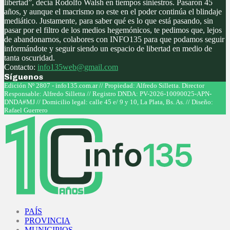
libertad”, decía Rodolfo Walsh en tiempos siniestros. Pasaron 45
años, y aunque el macrismo no este en el poder continúa el blindaje
mediático. Justamente, para saber qué es lo que está pasando, sin
pasar por el filtro de los medios hegemónicos, te pedimos que, lejos
de abandonarnos, colabores con INFO135 para que podamos seguir
informándote y seguir siendo un espacio de libertad en medio de
tanta oscuridad.
Contacto:
info135web@gmail.com
Síguenos
Facebook
Twitter
Instagram
Youtube
Edición Nº 2807 - info135.com.ar // Propiedad: Alfredo Silletta. Director
Responsable: Alfredo Silletta // Registro DNDA: PV-2026-10090025-APN-
DNDA#MJ // Domicilio legal: calle 45 e/ 9 y 10, La Plata, Bs. As. // Diseño:
Rafael Guerrero
Facebook
Twitter
Instagram
Youtube
PAÍS
PROVINCIA
MUNICIPIOS