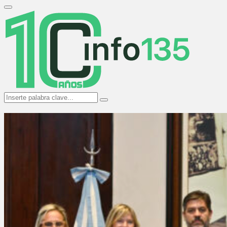
Search
for:
Primary
Menu
Search
Search
for: