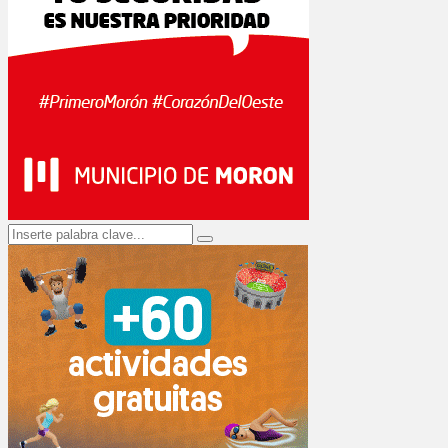
Search
Search
for: