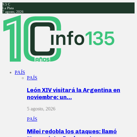
9.5
C
La Plata
7 agosto, 2026
Facebook
Twitter
Instagram
Youtube
PAÍS
PAÍS
León XIV visitará la Argentina en
noviembre: un…
5 agosto, 2026
PAÍS
Milei redobla los ataques: llamó