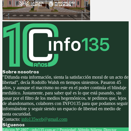
Sobre nosotros
"Difunda esta información, sienta la satisfacción moral de un acto de
libertad”, decía Rodolfo Walsh en tiempos siniestros. Pasaron 45
años, y aunque el macrismo no este en el poder continúa el blindaje
mediático. Justamente, para saber qué es lo que está pasando, sin
pasar por el filtro de los medios hegemónicos, te pedimos que, lejos
de abandonarnos, colabores con INFO135 para que podamos seguir
informándote y seguir siendo un espacio de libertad en medio de
tanta oscuridad.
Contacto:
info135web@gmail.com
Síguenos
Facebook
Twitter
Instagram
Youtube
Edición Nº 2807 - info135.com.ar // Propiedad: Alfredo Silletta. Director