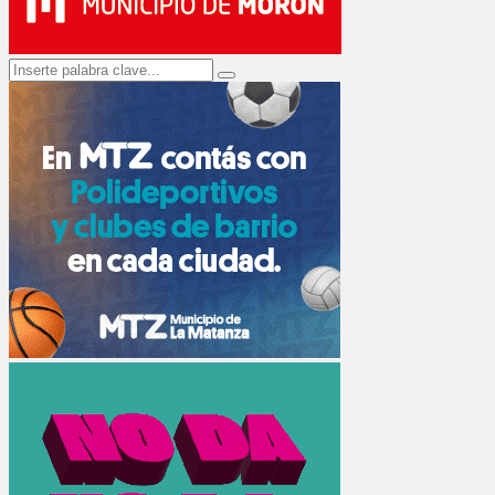
Search
Search
for: