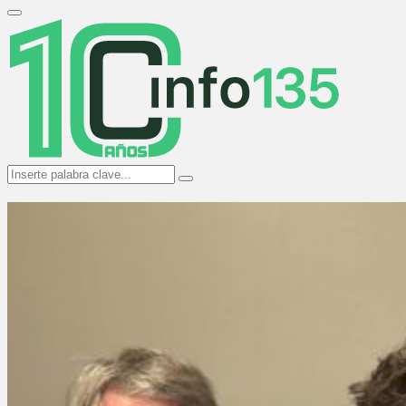
Search
for:
Primary
Menu
Search
Search
for: