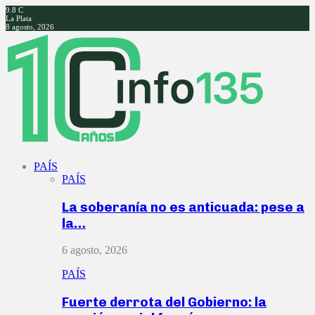
9.8
C
La Plata
8 agosto, 2026
Facebook
Twitter
Instagram
Youtube
PAÍS
PAÍS
La soberanía no es anticuada: pese a
la…
6 agosto, 2026
PAÍS
Fuerte derrota del Gobierno: la