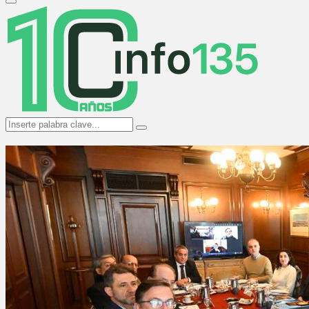
Primary
Menu
Search
Search
for: