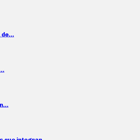
a de…
,…
ón…
ses que integran…