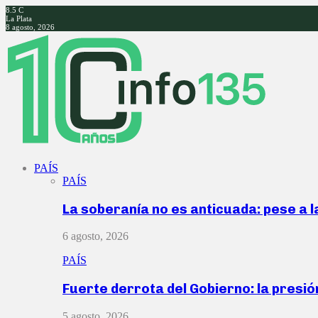
8.5
C
La Plata
8 agosto, 2026
Facebook
Twitter
Instagram
Youtube
PAÍS
PAÍS
La soberanía no es anticuada: pese a 
6 agosto, 2026
PAÍS
Fuerte derrota del Gobierno: la presió
5 agosto, 2026