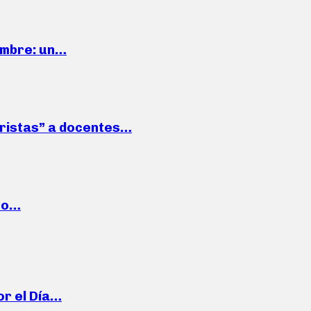
iembre: un…
roristas” a docentes…
cto…
or el Día…