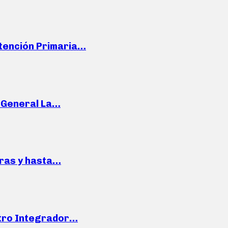
Atención Primaria…
e General La…
pras y hasta…
ntro Integrador…