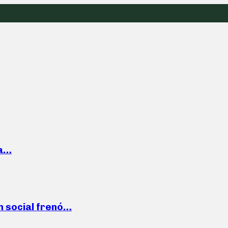
la…
n social frenó…