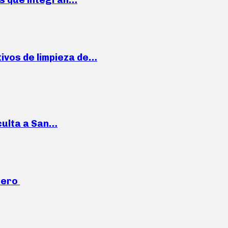
ivos de limpieza de…
culta a San…
mero