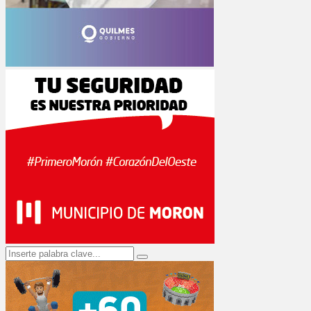
Search
Search
for: