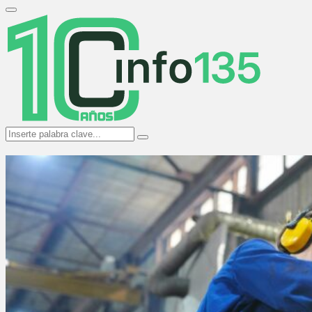
Search
for:
Primary
Menu
Search
Search
for: