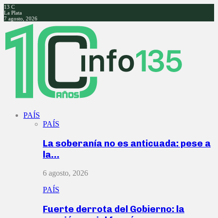
13
C
La Plata
7 agosto, 2026
Facebook
Twitter
Instagram
Youtube
PAÍS
PAÍS
La soberanía no es anticuada: pese a
la…
6 agosto, 2026
PAÍS
Fuerte derrota del Gobierno: la