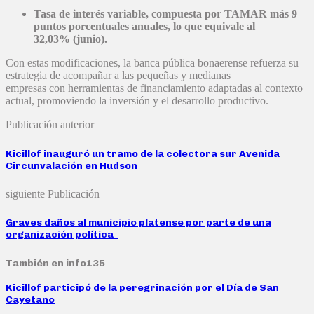
Tasa de interés variable, compuesta por TAMAR más 9
puntos porcentuales anuales, lo que equivale al
32,03% (junio).
Con estas modificaciones, la banca pública bonaerense refuerza su
estrategia de acompañar a las pequeñas y medianas
empresas con herramientas de financiamiento adaptadas al contexto
actual, promoviendo la inversión y el desarrollo productivo.
Publicación anterior
Kicillof inauguró un tramo de la colectora sur Avenida
Circunvalación en Hudson
siguiente Publicación
Graves daños al municipio platense por parte de una
organización política
También en info135
Kicillof participó de la peregrinación por el Día de San
Cayetano