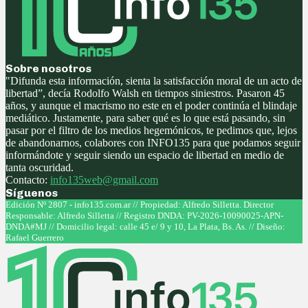
Sobre nosotros
"Difunda esta información, sienta la satisfacción moral de un acto de
libertad”, decía Rodolfo Walsh en tiempos siniestros. Pasaron 45
años, y aunque el macrismo no este en el poder continúa el blindaje
mediático. Justamente, para saber qué es lo que está pasando, sin
pasar por el filtro de los medios hegemónicos, te pedimos que, lejos
de abandonarnos, colabores con INFO135 para que podamos seguir
informándote y seguir siendo un espacio de libertad en medio de
tanta oscuridad.
Contacto:
info135web@gmail.com
Síguenos
Facebook
Twitter
Instagram
Youtube
Edición Nº 2807 - info135.com.ar // Propiedad: Alfredo Silletta. Director
Responsable: Alfredo Silletta // Registro DNDA: PV-2026-10090025-APN-
DNDA#MJ // Domicilio legal: calle 45 e/ 9 y 10, La Plata, Bs. As. // Diseño:
Rafael Guerrero