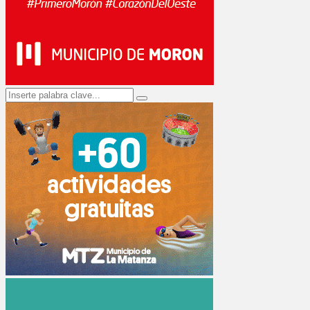
Search
Search
for: