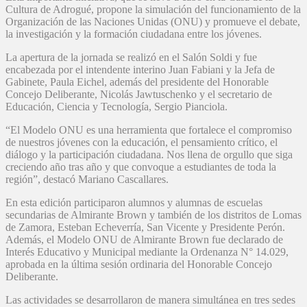
Cultura de Adrogué, propone la simulación del funcionamiento de la
Organización de las Naciones Unidas (ONU) y promueve el debate,
la investigación y la formación ciudadana entre los jóvenes.
La apertura de la jornada se realizó en el Salón Soldi y fue
encabezada por el intendente interino Juan Fabiani y la Jefa de
Gabinete, Paula Eichel, además del presidente del Honorable
Concejo Deliberante, Nicolás Jawtuschenko y el secretario de
Educación, Ciencia y Tecnología, Sergio Pianciola.
“El Modelo ONU es una herramienta que fortalece el compromiso
de nuestros jóvenes con la educación, el pensamiento crítico, el
diálogo y la participación ciudadana. Nos llena de orgullo que siga
creciendo año tras año y que convoque a estudiantes de toda la
región”, destacó Mariano Cascallares.
En esta edición participaron alumnos y alumnas de escuelas
secundarias de Almirante Brown y también de los distritos de Lomas
de Zamora, Esteban Echeverría, San Vicente y Presidente Perón.
Además, el Modelo ONU de Almirante Brown fue declarado de
Interés Educativo y Municipal mediante la Ordenanza N° 14.029,
aprobada en la última sesión ordinaria del Honorable Concejo
Deliberante.
Las actividades se desarrollaron de manera simultánea en tres sedes