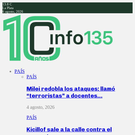
13.8
C
La Plata
6 agosto, 2026
Facebook
Twitter
Instagram
Youtube
PAÍS
PAÍS
Milei redobla los ataques: llamó
“terroristas” a docentes…
4 agosto, 2026
PAÍS
Kicillof sale a la calle contra el