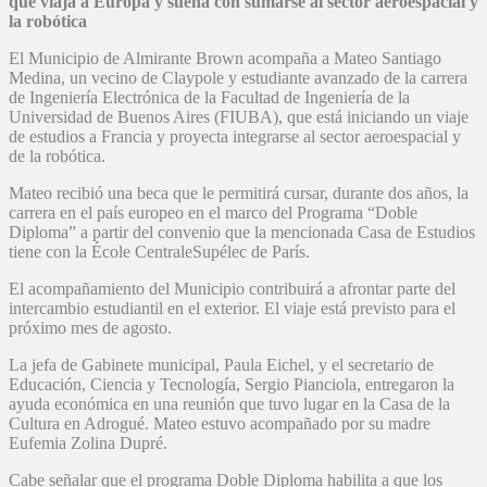
que viaja a Europa y sueña con sumarse al sector aeroespacial y
la robótica
El Municipio de Almirante Brown acompaña a Mateo Santiago
Medina, un vecino de Claypole y estudiante avanzado de la carrera
de Ingeniería Electrónica de la Facultad de Ingeniería de la
Universidad de Buenos Aires (FIUBA), que está iniciando un viaje
de estudios a Francia y proyecta integrarse al sector aeroespacial y
de la robótica.
Mateo recibió una beca que le permitirá cursar, durante dos años, la
carrera en el país europeo en el marco del Programa “Doble
Diploma” a partir del convenio que la mencionada Casa de Estudios
tiene con la École CentraleSupélec de París.
El acompañamiento del Municipio contribuirá a afrontar parte del
intercambio estudiantil en el exterior. El viaje está previsto para el
próximo mes de agosto.
La jefa de Gabinete municipal, Paula Eichel, y el secretario de
Educación, Ciencia y Tecnología, Sergio Pianciola, entregaron la
ayuda económica en una reunión que tuvo lugar en la Casa de la
Cultura en Adrogué. Mateo estuvo acompañado por su madre
Eufemia Zolina Dupré.
Cabe señalar que el programa Doble Diploma habilita a que los