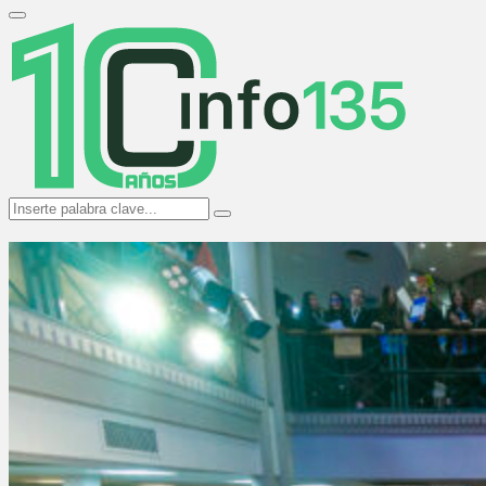
Search
for:
Primary
Menu
Search
Search
for: