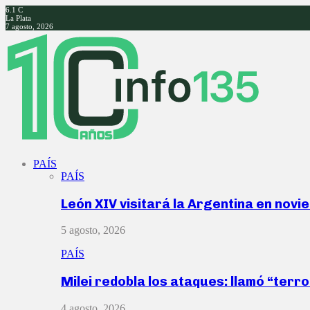
6.1
C
La Plata
7 agosto, 2026
Facebook
Twitter
Instagram
Youtube
PAÍS
PAÍS
León XIV visitará la Argentina en nov
5 agosto, 2026
PAÍS
Milei redobla los ataques: llamó “ter
4 agosto, 2026