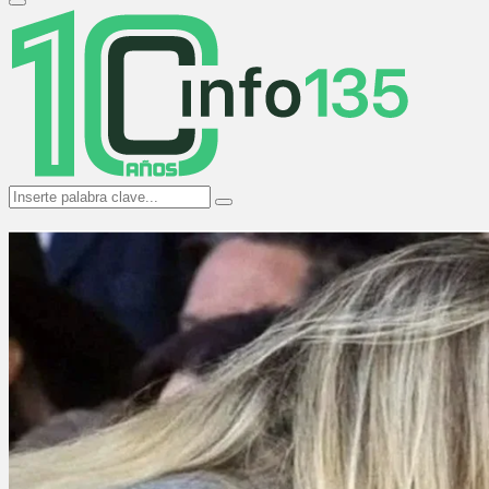
Primary
Menu
Search
Search
for: