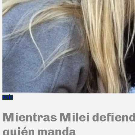
PAÍS
Mientras Milei defiend
quién manda