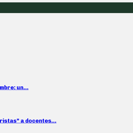
iembre: un…
roristas” a docentes…