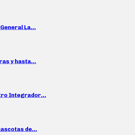
e General La…
pras y hasta…
ntro Integrador…
mascotas de…