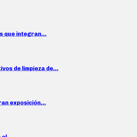
ses que integran…
ivos de limpieza de…
ran exposición…
n el…