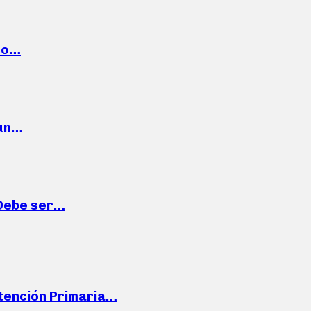
cto…
 un…
“Debe ser…
Atención Primaria…