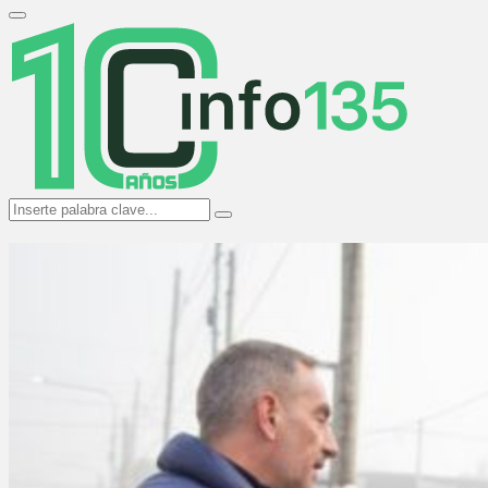
Search
for:
Primary
Menu
Search
Search
for: