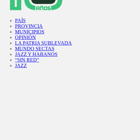
Facebook
Twitter
Instagram
Youtube
PAÍS
PROVINCIA
MUNICIPIOS
OPINIÓN
LA PATRIA SUBLEVADA
MUNDO SECTAS
JAZZ Y HABANOS
“SIN RED”
JAZZ