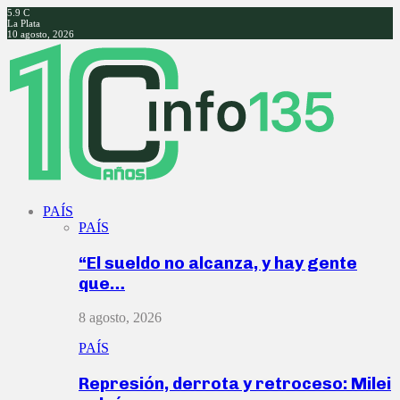
5.9
C
La Plata
10 agosto, 2026
Facebook
Twitter
Instagram
Youtube
PAÍS
PAÍS
“El sueldo no alcanza, y hay gente
que…
8 agosto, 2026
PAÍS
Represión, derrota y retroceso: Milei