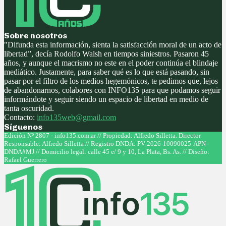
Sobre nosotros
"Difunda esta información, sienta la satisfacción moral de un acto de
libertad”, decía Rodolfo Walsh en tiempos siniestros. Pasaron 45
años, y aunque el macrismo no este en el poder continúa el blindaje
mediático. Justamente, para saber qué es lo que está pasando, sin
pasar por el filtro de los medios hegemónicos, te pedimos que, lejos
de abandonarnos, colabores con INFO135 para que podamos seguir
informándote y seguir siendo un espacio de libertad en medio de
tanta oscuridad.
Contacto:
info135web@gmail.com
Síguenos
Facebook
Twitter
Instagram
Youtube
Edición Nº 2807 - info135.com.ar // Propiedad: Alfredo Silletta. Director
Responsable: Alfredo Silletta // Registro DNDA: PV-2026-10090025-APN-
DNDA#MJ // Domicilio legal: calle 45 e/ 9 y 10, La Plata, Bs. As. // Diseño:
Rafael Guerrero