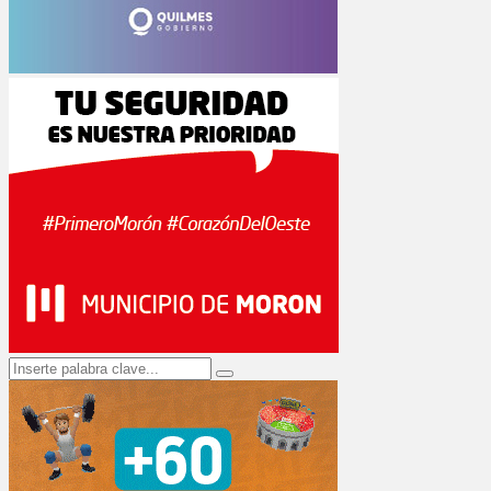
Search
Search
for: