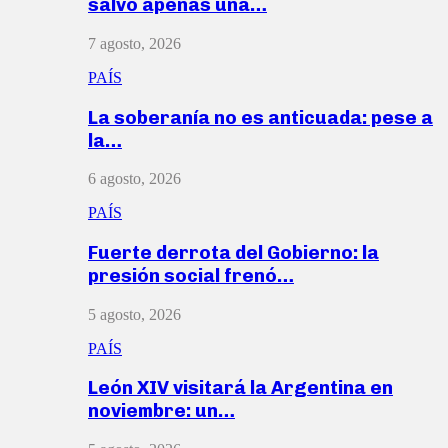
salvó apenas una…
7 agosto, 2026
PAÍS
La soberanía no es anticuada: pese a
la…
6 agosto, 2026
PAÍS
Fuerte derrota del Gobierno: la
presión social frenó…
5 agosto, 2026
PAÍS
León XIV visitará la Argentina en
noviembre: un…