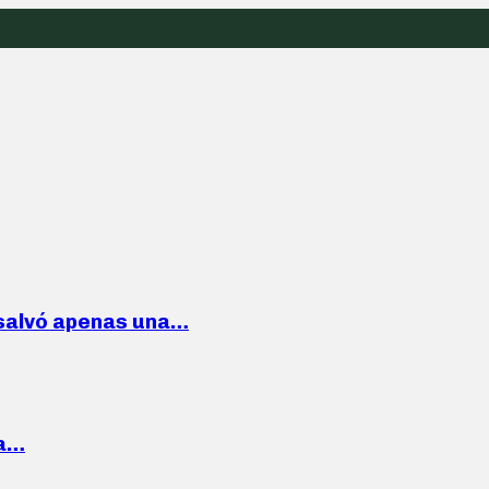
 salvó apenas una…
la…