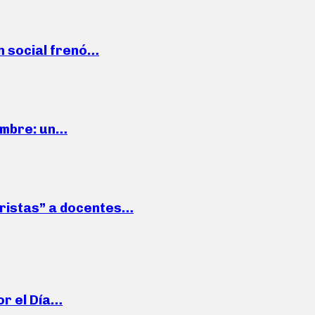
n social frenó…
iembre: un…
roristas” a docentes…
or el Día…