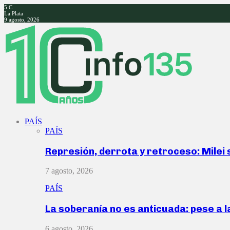
5
C
La Plata
9 agosto, 2026
Facebook
Twitter
Instagram
Youtube
PAÍS
PAÍS
Represión, derrota y retroceso: Milei
7 agosto, 2026
PAÍS
La soberanía no es anticuada: pese a 
6 agosto, 2026