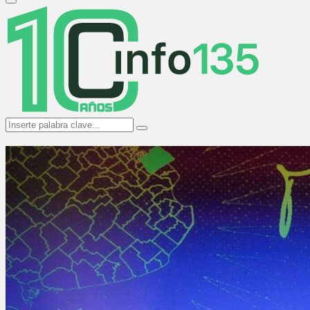
Primary
Menu
Search
Search
for: