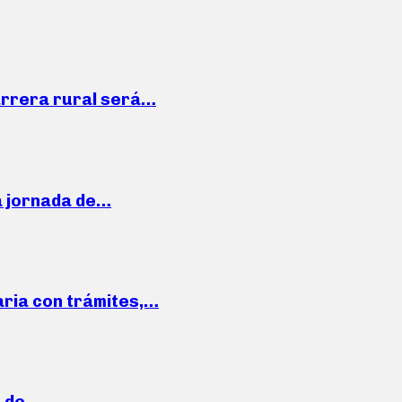
arrera rural será…
a jornada de…
aria con trámites,…
a de…