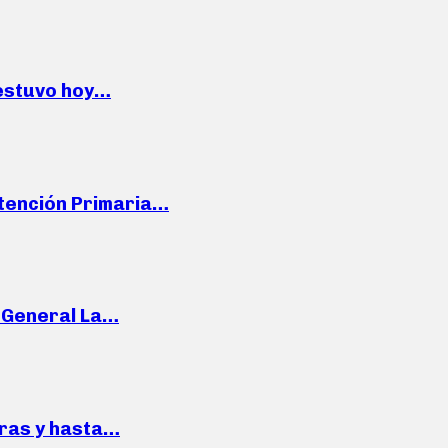
 estuvo hoy…
Atención Primaria…
e General La…
pras y hasta…