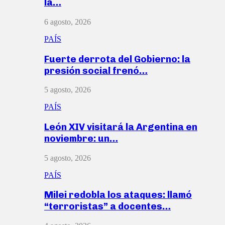
la…
6 agosto, 2026
PAÍS
Fuerte derrota del Gobierno: la
presión social frenó…
5 agosto, 2026
PAÍS
León XIV visitará la Argentina en
noviembre: un…
5 agosto, 2026
PAÍS
Milei redobla los ataques: llamó
“terroristas” a docentes…