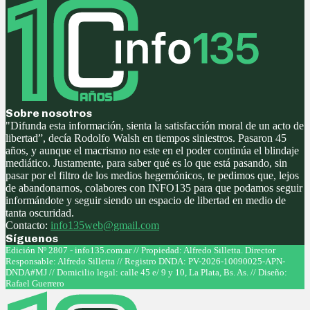
Sobre nosotros
"Difunda esta información, sienta la satisfacción moral de un acto de
libertad”, decía Rodolfo Walsh en tiempos siniestros. Pasaron 45
años, y aunque el macrismo no este en el poder continúa el blindaje
mediático. Justamente, para saber qué es lo que está pasando, sin
pasar por el filtro de los medios hegemónicos, te pedimos que, lejos
de abandonarnos, colabores con INFO135 para que podamos seguir
informándote y seguir siendo un espacio de libertad en medio de
tanta oscuridad.
Contacto:
info135web@gmail.com
Síguenos
Facebook
Twitter
Instagram
Youtube
Edición Nº 2807 - info135.com.ar // Propiedad: Alfredo Silletta. Director
Responsable: Alfredo Silletta // Registro DNDA: PV-2026-10090025-APN-
DNDA#MJ // Domicilio legal: calle 45 e/ 9 y 10, La Plata, Bs. As. // Diseño:
Rafael Guerrero