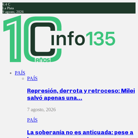
6.4
C
La Plata
9 agosto, 2026
Facebook
Twitter
Instagram
Youtube
PAÍS
PAÍS
Represión, derrota y retroceso: Milei
salvó apenas una…
7 agosto, 2026
PAÍS
La soberanía no es anticuada: pese a