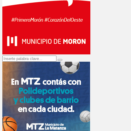
Search
Search
for: