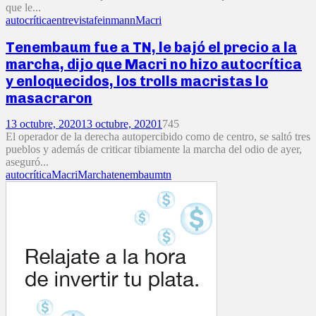
que le...
autocrítica
entrevista
feinmann
Macri
Tenembaum fue a TN, le bajó el precio a la
marcha, dijo que Macri no hizo autocrítica
y enloquecidos, los trolls macristas lo
masacraron
13 octubre, 2020
13 octubre, 2020
1
745
El operador de la derecha autopercibido como de centro, se saltó tres
pueblos y además de criticar tibiamente la marcha del odio de ayer,
aseguró...
autocrítica
Macri
Marcha
tenembaum
tn