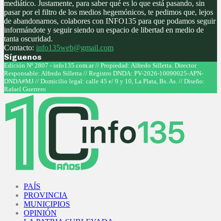
mediático. Justamente, para saber qué es lo que está pasando, sin
pasar por el filtro de los medios hegemónicos, te pedimos que, lejos
de abandonarnos, colabores con INFO135 para que podamos seguir
informándote y seguir siendo un espacio de libertad en medio de
tanta oscuridad.
Contacto:
info135web@gmail.com
Síguenos
Facebook
Twitter
Instagram
Youtube
Edición Nº 2807 - info135.com.ar // Propiedad: Alfredo Silletta. Director
Responsable: Alfredo Silletta // Registro DNDA: PV-2026-10090025-APN-
DNDA#MJ // Domicilio legal: calle 45 e/ 9 y 10, La Plata, Bs. As. // Diseño:
Rafael Guerrero
Facebook
Twitter
Instagram
Youtube
PAÍS
PROVINCIA
MUNICIPIOS
OPINIÓN