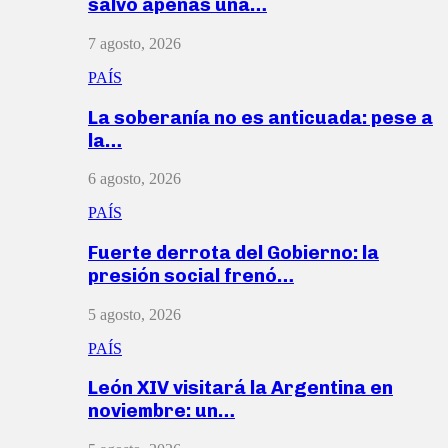
salvó apenas una…
7 agosto, 2026
PAÍS
La soberanía no es anticuada: pese a
la…
6 agosto, 2026
PAÍS
Fuerte derrota del Gobierno: la
presión social frenó…
5 agosto, 2026
PAÍS
León XIV visitará la Argentina en
noviembre: un…