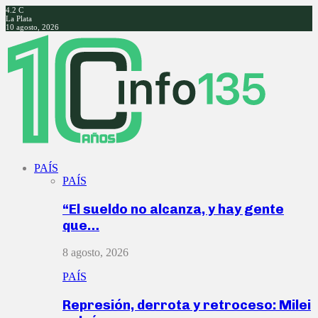
4.2
C
La Plata
10 agosto, 2026
Facebook
Twitter
Instagram
Youtube
PAÍS
PAÍS
“El sueldo no alcanza, y hay gente
que…
8 agosto, 2026
PAÍS
Represión, derrota y retroceso: Milei