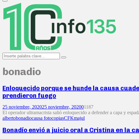
Primary
Menu
Search
Search
for:
bonadio
Enloquecido porque se hunde la causa cuader
prendieron fuego
25 noviembre, 2020
25 noviembre, 2020
0
1187
El operador ultramacrista salió enloquecido a defender a capa y espad
alberto
bonadio
causa fotocopias
CFK
majul
Bonadío envió a juicio oral a Cristina en la 