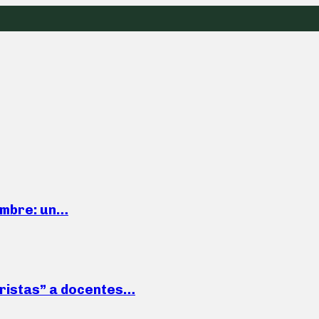
iembre: un…
roristas” a docentes…