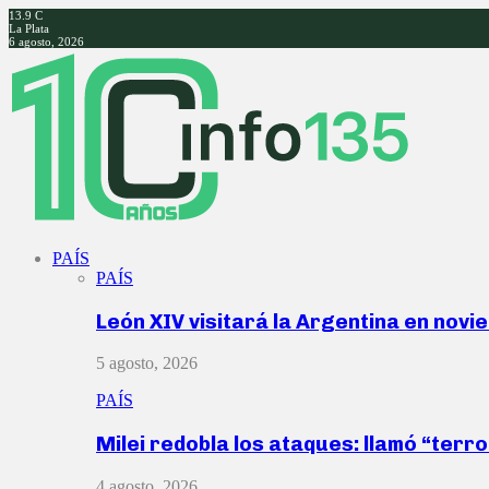
13.9
C
La Plata
6 agosto, 2026
Facebook
Twitter
Instagram
Youtube
PAÍS
PAÍS
León XIV visitará la Argentina en nov
5 agosto, 2026
PAÍS
Milei redobla los ataques: llamó “ter
4 agosto, 2026