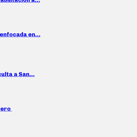
a enfocada en…
culta a San…
mero