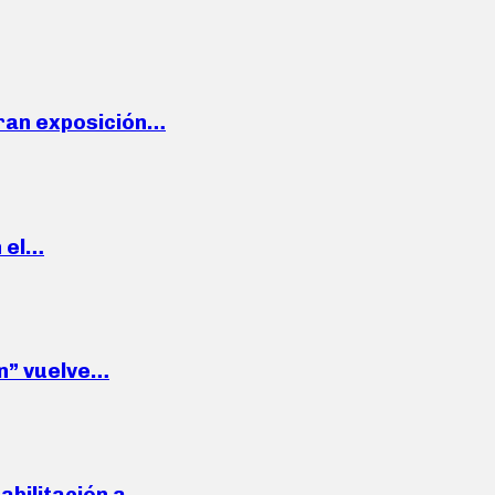
ran exposición…
n el…
wn” vuelve…
habilitación a…