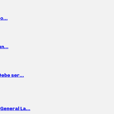
cto…
 un…
“Debe ser…
e General La…