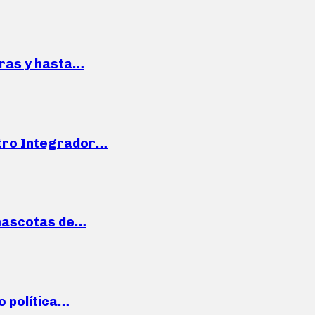
pras y hasta…
ntro Integrador…
mascotas de…
o política…