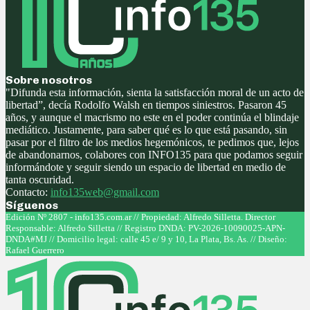
Sobre nosotros
"Difunda esta información, sienta la satisfacción moral de un acto de
libertad”, decía Rodolfo Walsh en tiempos siniestros. Pasaron 45
años, y aunque el macrismo no este en el poder continúa el blindaje
mediático. Justamente, para saber qué es lo que está pasando, sin
pasar por el filtro de los medios hegemónicos, te pedimos que, lejos
de abandonarnos, colabores con INFO135 para que podamos seguir
informándote y seguir siendo un espacio de libertad en medio de
tanta oscuridad.
Contacto:
info135web@gmail.com
Síguenos
Facebook
Twitter
Instagram
Youtube
Edición Nº 2807 - info135.com.ar // Propiedad: Alfredo Silletta. Director
Responsable: Alfredo Silletta // Registro DNDA: PV-2026-10090025-APN-
DNDA#MJ // Domicilio legal: calle 45 e/ 9 y 10, La Plata, Bs. As. // Diseño:
Rafael Guerrero