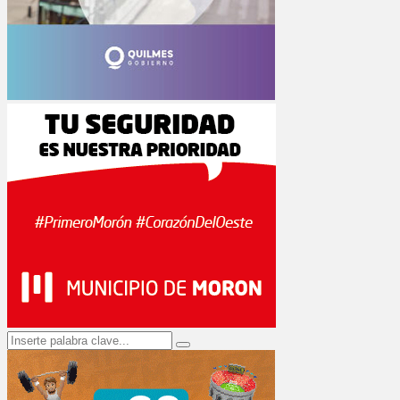
Search
Search
for: