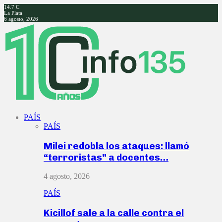
14.7
C
La Plata
6 agosto, 2026
Facebook
Twitter
Instagram
Youtube
PAÍS
PAÍS
Milei redobla los ataques: llamó
“terroristas” a docentes…
4 agosto, 2026
PAÍS
Kicillof sale a la calle contra el