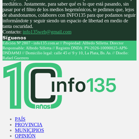
mediático. Justamente, para saber qué es lo que está pasando, sin
pasar por el filtro de los medios hegemónicos, te pedimos que, lejos
de abandonarnos, colabores con INFO135 para que podamos seguir
informándote y seguir siendo un espacio de libertad en medio de
tanta oscuridad.
Contacto:
info135web@gmail.com
Síguenos
Facebook
Twitter
Instagram
Youtube
Edición Nº 2807 - info135.com.ar // Propiedad: Alfredo Silletta. Director
Responsable: Alfredo Silletta // Registro DNDA: PV-2026-10090025-APN-
DNDA#MJ // Domicilio legal: calle 45 e/ 9 y 10, La Plata, Bs. As. // Diseño:
Rafael Guerrero
Facebook
Twitter
Instagram
Youtube
PAÍS
PROVINCIA
MUNICIPIOS
OPINIÓN