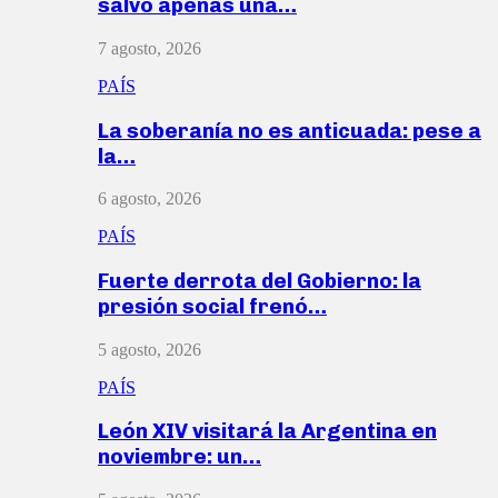
salvó apenas una…
7 agosto, 2026
PAÍS
La soberanía no es anticuada: pese a
la…
6 agosto, 2026
PAÍS
Fuerte derrota del Gobierno: la
presión social frenó…
5 agosto, 2026
PAÍS
León XIV visitará la Argentina en
noviembre: un…