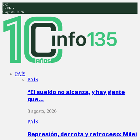
8
C
La Plata
9 agosto, 2026
Facebook
Twitter
Instagram
Youtube
PAÍS
PAÍS
“El sueldo no alcanza, y hay gente
que…
8 agosto, 2026
PAÍS
Represión, derrota y retroceso: Milei