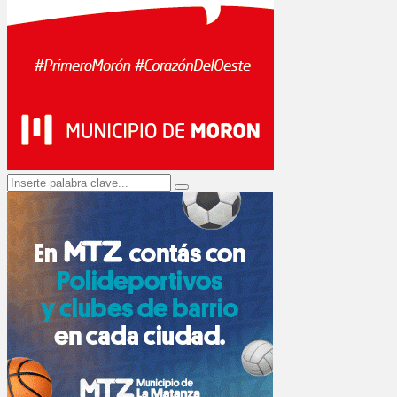
Search
Search
for: