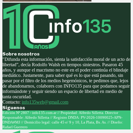
Sobre nosotros
"Difunda esta información, sienta la satisfacción moral de un acto de
libertad”, decía Rodolfo Walsh en tiempos siniestros. Pasaron 45
años, y aunque el macrismo no este en el poder continúa el blindaje
mediático. Justamente, para saber qué es lo que está pasando, sin
pasar por el filtro de los medios hegemónicos, te pedimos que, lejos
de abandonarnos, colabores con INFO135 para que podamos seguir
informándote y seguir siendo un espacio de libertad en medio de
tanta oscuridad.
Contacto:
info135web@gmail.com
Síguenos
Facebook
Twitter
Instagram
Youtube
Edición Nº 2807 - info135.com.ar // Propiedad: Alfredo Silletta. Director
Responsable: Alfredo Silletta // Registro DNDA: PV-2026-10090025-APN-
DNDA#MJ // Domicilio legal: calle 45 e/ 9 y 10, La Plata, Bs. As. // Diseño:
Rafael Guerrero