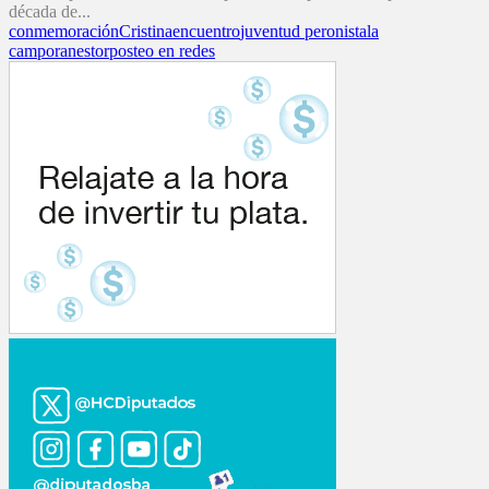
década de...
conmemoración
Cristina
encuentro
juventud peronista
la
campora
nestor
posteo en redes