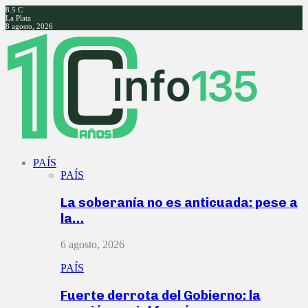
8.5
C
La Plata
8 agosto, 2026
Facebook
Twitter
Instagram
Youtube
PAÍS
PAÍS
La soberanía no es anticuada: pese a
la…
6 agosto, 2026
PAÍS
Fuerte derrota del Gobierno: la