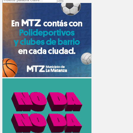
Search
for: