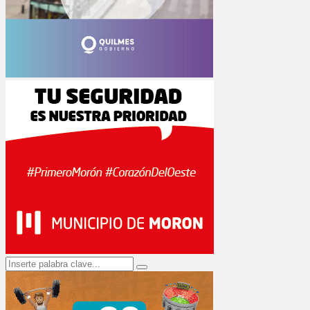
Search
Search
for: