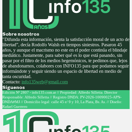
Sobre nosotros
"Difunda esta información, sienta la satisfacción moral de un acto de
libertad”, decía Rodolfo Walsh en tiempos siniestros. Pasaron 45
años, y aunque el macrismo no este en el poder continúa el blindaje
mediático. Justamente, para saber qué es lo que está pasando, sin
pasar por el filtro de los medios hegemónicos, te pedimos que, lejos
de abandonarnos, colabores con INFO135 para que podamos seguir
informándote y seguir siendo un espacio de libertad en medio de
tanta oscuridad.
Contacto:
info135web@gmail.com
Síguenos
Facebook
Twitter
Instagram
Youtube
Edición Nº 2807 - info135.com.ar // Propiedad: Alfredo Silletta. Director
Responsable: Alfredo Silletta // Registro DNDA: PV-2026-10090025-APN-
DNDA#MJ // Domicilio legal: calle 45 e/ 9 y 10, La Plata, Bs. As. // Diseño:
Rafael Guerrero