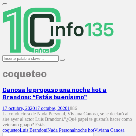
Search
for:
Primary
Menu
Search
Search
for:
coqueteo
Canosa le propuso una noche hot a
Brandoni: “Estás buenísimo”
17 octubre, 2020
17 octubre, 2020
1
886
La conductora de Nada Personal, Viviana Canosa, se le declaró al
aire ayer al actor Luis Brandoni.”¿Qué papel te gustaría hacer como
veterano guapo? Estás...
coqueteo
Luis Brandoni
Nada Personal
noche hot
Viviana Canosa