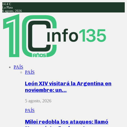
14.4
C
La Plata
6 agosto, 2026
Facebook
Twitter
Instagram
Youtube
PAÍS
PAÍS
León XIV visitará la Argentina en
noviembre: un…
5 agosto, 2026
PAÍS
Milei redobla los ataques: llamó