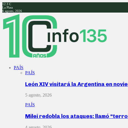
12.3
C
La Plata
6 agosto, 2026
Facebook
Twitter
Instagram
Youtube
PAÍS
PAÍS
León XIV visitará la Argentina en nov
5 agosto, 2026
PAÍS
Milei redobla los ataques: llamó “ter
4 agosto, 2026