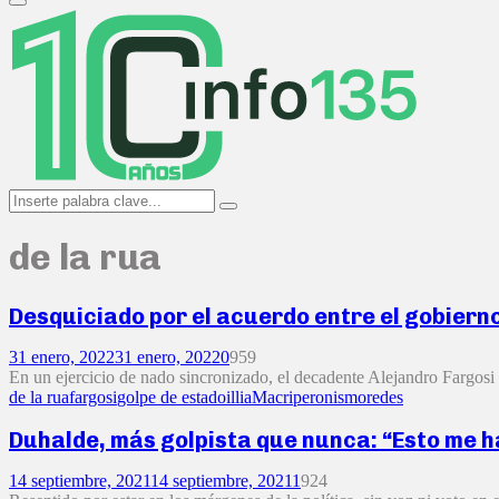
Primary
Menu
Search
Search
for:
de la rua
Desquiciado por el acuerdo entre el gobierno 
31 enero, 2022
31 enero, 2022
0
959
En un ejercicio de nado sincronizado, el decadente Alejandro Fargosi se
de la rua
fargosi
golpe de estado
illia
Macri
peronismo
redes
Duhalde, más golpista que nunca: “Esto me ha
14 septiembre, 2021
14 septiembre, 2021
1
924