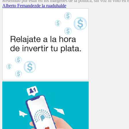
Resentido por estar en los márgenes de la política, sin voz ni voto en 
Alberto Fernandez
de la rua
duhalde