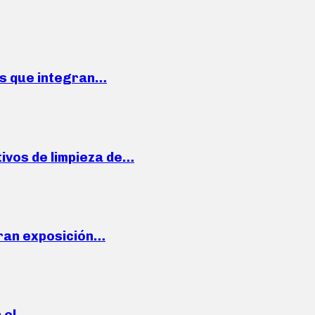
ses que integran…
ivos de limpieza de…
ran exposición…
n el…