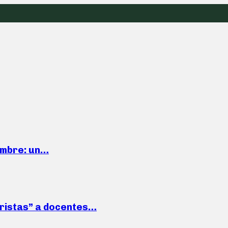
iembre: un…
roristas” a docentes…