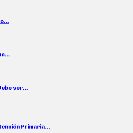
cto…
 un…
“Debe ser…
Atención Primaria…