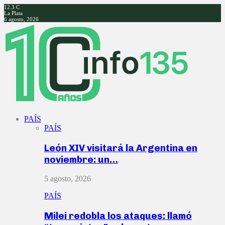
12.3
C
La Plata
6 agosto, 2026
Facebook
Twitter
Instagram
Youtube
PAÍS
PAÍS
León XIV visitará la Argentina en
noviembre: un…
5 agosto, 2026
PAÍS
Milei redobla los ataques: llamó