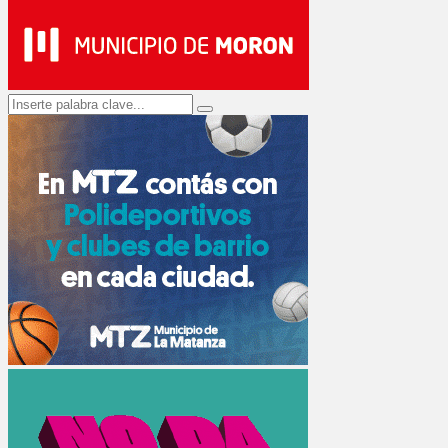
Search
Search
for: