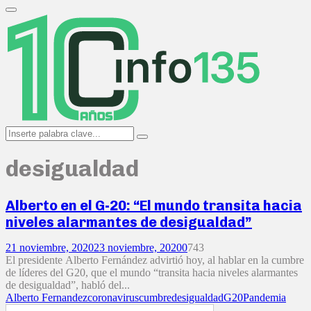
Search
for:
Primary
Menu
Search
Search
for:
desigualdad
Alberto en el G-20: “El mundo transita hacia
niveles alarmantes de desigualdad”
21 noviembre, 2020
23 noviembre, 2020
0
743
El presidente Alberto Fernández advirtió hoy, al hablar en la cumbre
de líderes del G20, que el mundo “transita hacia niveles alarmantes
de desigualdad”, habló del...
Alberto Fernandez
coronavirus
cumbre
desigualdad
G20
Pandemia