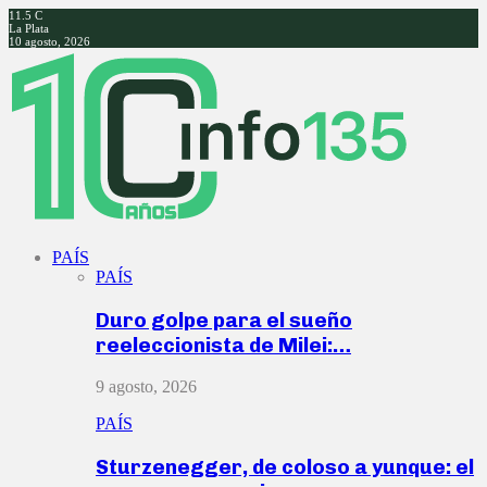
11.5
C
La Plata
10 agosto, 2026
Facebook
Twitter
Instagram
Youtube
PAÍS
PAÍS
Duro golpe para el sueño
reeleccionista de Milei:…
9 agosto, 2026
PAÍS
Sturzenegger, de coloso a yunque: el