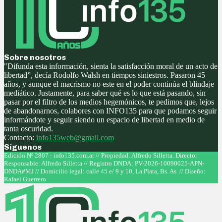
Sobre nosotros
"Difunda esta información, sienta la satisfacción moral de un acto de
libertad”, decía Rodolfo Walsh en tiempos siniestros. Pasaron 45
años, y aunque el macrismo no este en el poder continúa el blindaje
mediático. Justamente, para saber qué es lo que está pasando, sin
pasar por el filtro de los medios hegemónicos, te pedimos que, lejos
de abandonarnos, colabores con INFO135 para que podamos seguir
informándote y seguir siendo un espacio de libertad en medio de
tanta oscuridad.
Contacto:
info135web@gmail.com
Síguenos
Facebook
Twitter
Instagram
Youtube
Edición Nº 2807 - info135.com.ar // Propiedad: Alfredo Silletta. Director
Responsable: Alfredo Silletta // Registro DNDA: PV-2026-10090025-APN-
DNDA#MJ // Domicilio legal: calle 45 e/ 9 y 10, La Plata, Bs. As. // Diseño:
Rafael Guerrero