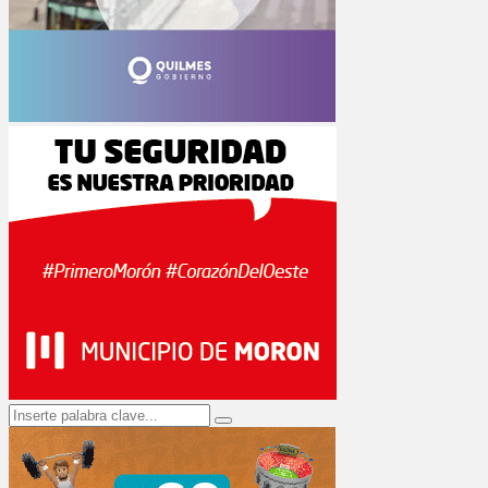
Search
Search
for: