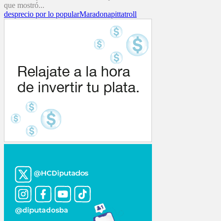
que mostró...
desprecio por lo popular
Maradona
pitta
troll