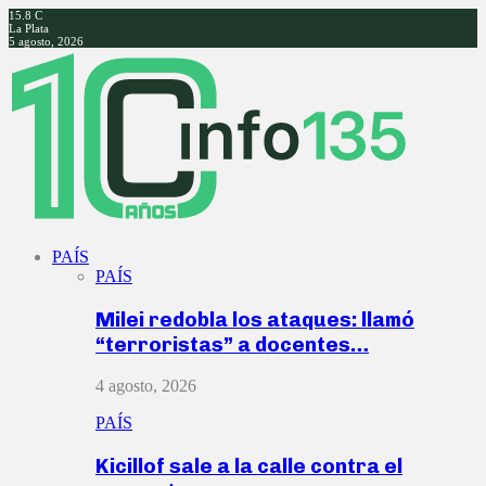
15.8
C
La Plata
5 agosto, 2026
Facebook
Twitter
Instagram
Youtube
PAÍS
PAÍS
Milei redobla los ataques: llamó
“terroristas” a docentes…
4 agosto, 2026
PAÍS
Kicillof sale a la calle contra el