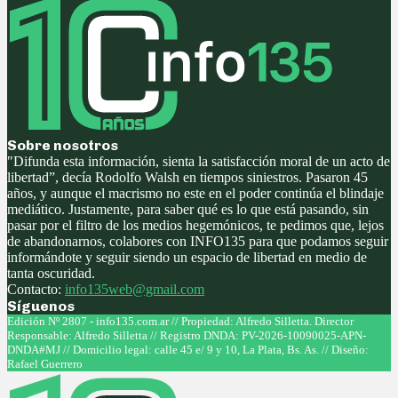
Sobre nosotros
"Difunda esta información, sienta la satisfacción moral de un acto de
libertad”, decía Rodolfo Walsh en tiempos siniestros. Pasaron 45
años, y aunque el macrismo no este en el poder continúa el blindaje
mediático. Justamente, para saber qué es lo que está pasando, sin
pasar por el filtro de los medios hegemónicos, te pedimos que, lejos
de abandonarnos, colabores con INFO135 para que podamos seguir
informándote y seguir siendo un espacio de libertad en medio de
tanta oscuridad.
Contacto:
info135web@gmail.com
Síguenos
Facebook
Twitter
Instagram
Youtube
Edición Nº 2807 - info135.com.ar // Propiedad: Alfredo Silletta. Director
Responsable: Alfredo Silletta // Registro DNDA: PV-2026-10090025-APN-
DNDA#MJ // Domicilio legal: calle 45 e/ 9 y 10, La Plata, Bs. As. // Diseño:
Rafael Guerrero