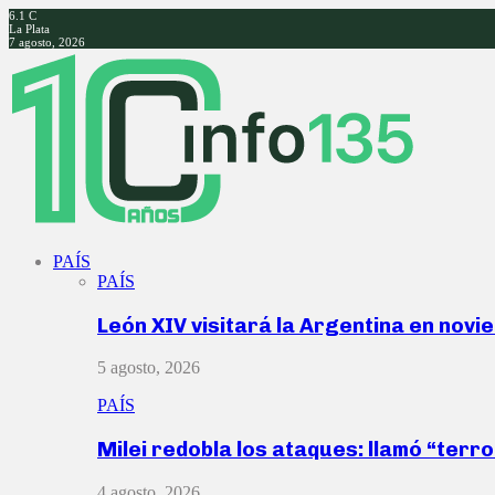
6.1
C
La Plata
7 agosto, 2026
Facebook
Twitter
Instagram
Youtube
PAÍS
PAÍS
León XIV visitará la Argentina en nov
5 agosto, 2026
PAÍS
Milei redobla los ataques: llamó “ter
4 agosto, 2026