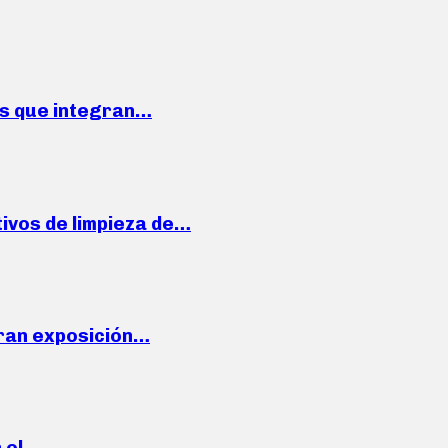
ses que integran…
ivos de limpieza de…
ran exposición…
n el…