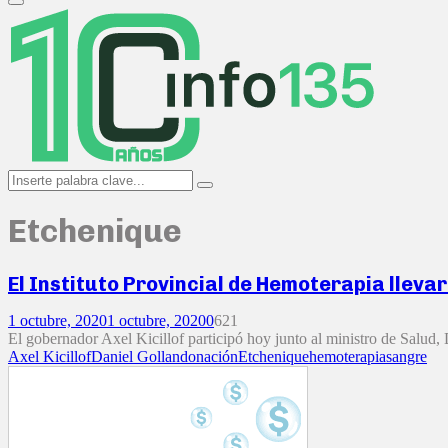
Primary
Menu
Search
Search
for:
Etchenique
El Instituto Provincial de Hemoterapia lleva
1 octubre, 2020
1 octubre, 2020
0
621
El gobernador Axel Kicillof participó hoy junto al ministro de Salud, 
Axel Kicillof
Daniel Gollan
donación
Etchenique
hemoterapia
sangre