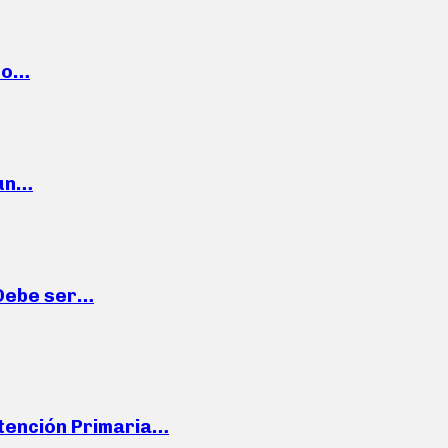
cto…
 un…
“Debe ser…
Atención Primaria…