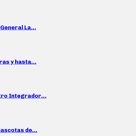
e General La…
pras y hasta…
ntro Integrador…
mascotas de…