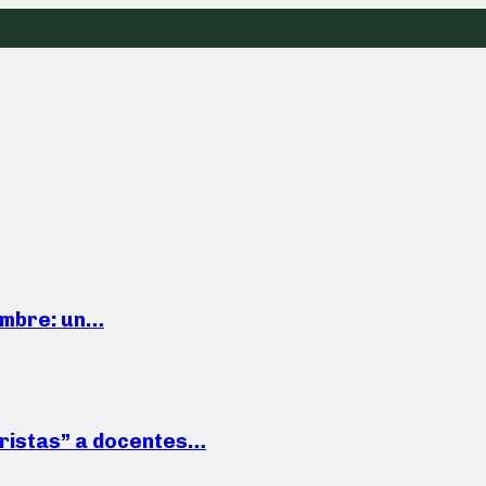
iembre: un…
roristas” a docentes…