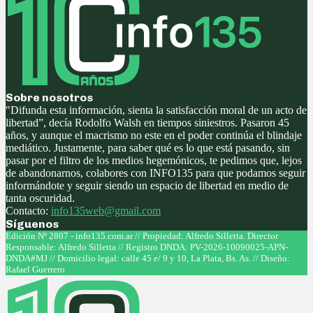
Sobre nosotros
"Difunda esta información, sienta la satisfacción moral de un acto de
libertad”, decía Rodolfo Walsh en tiempos siniestros. Pasaron 45
años, y aunque el macrismo no este en el poder continúa el blindaje
mediático. Justamente, para saber qué es lo que está pasando, sin
pasar por el filtro de los medios hegemónicos, te pedimos que, lejos
de abandonarnos, colabores con INFO135 para que podamos seguir
informándote y seguir siendo un espacio de libertad en medio de
tanta oscuridad.
Contacto:
info135web@gmail.com
Síguenos
Facebook
Twitter
Instagram
Youtube
Edición Nº 2807 - info135.com.ar // Propiedad: Alfredo Silletta. Director
Responsable: Alfredo Silletta // Registro DNDA: PV-2026-10090025-APN-
DNDA#MJ // Domicilio legal: calle 45 e/ 9 y 10, La Plata, Bs. As. // Diseño:
Rafael Guerrero