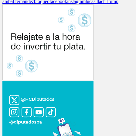
anibal fernandez
bloqueo
facebook
instagram
lucas llach
Trump