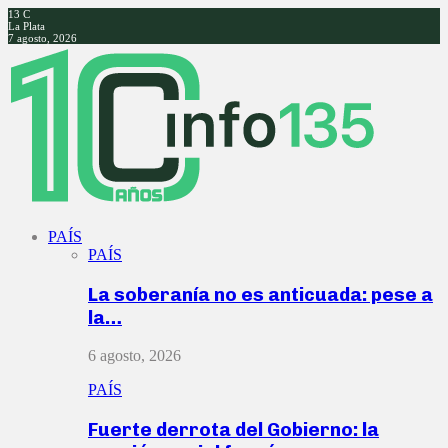
13
C
La Plata
7 agosto, 2026
Facebook
Twitter
Instagram
Youtube
PAÍS
PAÍS
La soberanía no es anticuada: pese a
la…
6 agosto, 2026
PAÍS
Fuerte derrota del Gobierno: la