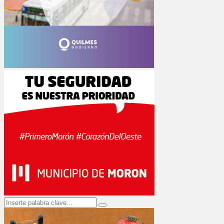
Search
Search
for: