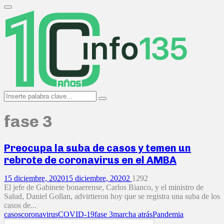
Search
for:
Primary
Menu
Search
Search
for:
fase 3
Preocupa la suba de casos y temen un
rebrote de coronavirus en el AMBA
15 diciembre, 2020
15 diciembre, 2020
2
1292
El jefe de Gabinete bonaerense, Carlos Bianco, y el ministro de
Salud, Daniel Gollan, advirtieron hoy que se registra una suba de los
casos de...
casos
coronavirus
COVID-19
fase 3
marcha atrás
Pandemia