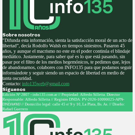
Sobre nosotros
"Difunda esta información, sienta la satisfacción moral de un acto de
libertad”, decía Rodolfo Walsh en tiempos siniestros. Pasaron 45
años, y aunque el macrismo no este en el poder continúa el blindaje
mediático. Justamente, para saber qué es lo que está pasando, sin
pasar por el filtro de los medios hegemónicos, te pedimos que, lejos
de abandonarnos, colabores con INFO135 para que podamos seguir
informándote y seguir siendo un espacio de libertad en medio de
tanta oscuridad.
Contacto:
info135web@gmail.com
Síguenos
Facebook
Twitter
Instagram
Youtube
Edición Nº 2807 - info135.com.ar // Propiedad: Alfredo Silletta. Director
Responsable: Alfredo Silletta // Registro DNDA: PV-2026-10090025-APN-
DNDA#MJ // Domicilio legal: calle 45 e/ 9 y 10, La Plata, Bs. As. // Diseño:
Rafael Guerrero