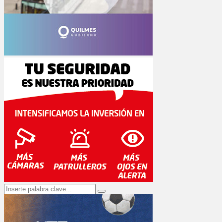
Search
Search
for: