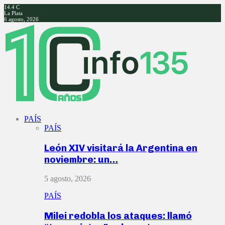
14.4
C
La Plata
6 agosto, 2026
Facebook
Twitter
Instagram
Youtube
PAÍS
PAÍS
León XIV visitará la Argentina en
noviembre: un…
5 agosto, 2026
PAÍS
Milei redobla los ataques: llamó