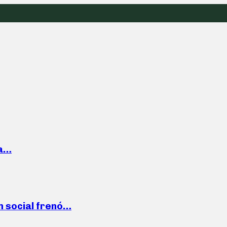
la…
n social frenó…