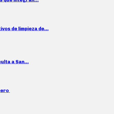
ivos de limpieza de…
culta a San…
mero