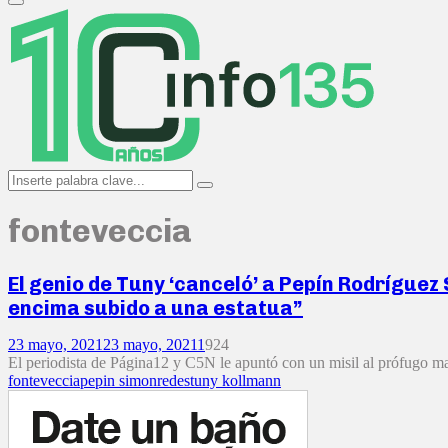
Primary
Menu
Search
Search
for:
fonteveccia
El genio de Tuny ‘canceló’ a Pepín Rodríguez
encima subido a una estatua”
23 mayo, 2021
23 mayo, 2021
1
924
El periodista de Página12 y C5N le apuntó con un misil al prófugo ma
fonteveccia
pepin simon
redes
tuny kollmann