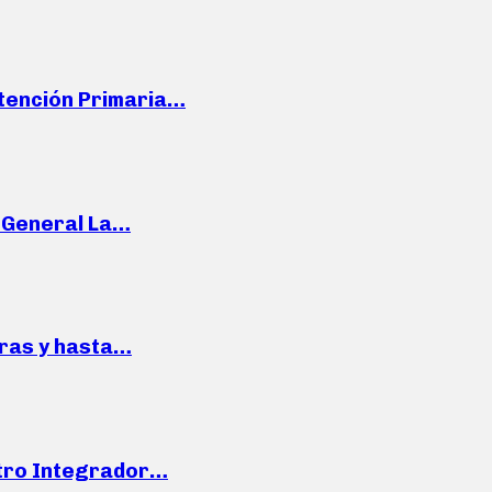
Atención Primaria…
e General La…
pras y hasta…
ntro Integrador…