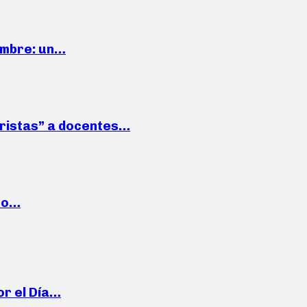
iembre: un…
roristas” a docentes…
cto…
or el Día…