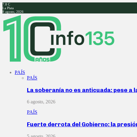
7.8
C
La Plata
8 agosto, 2026
Facebook
Twitter
Instagram
Youtube
PAÍS
PAÍS
La soberanía no es anticuada: pese a 
6 agosto, 2026
PAÍS
Fuerte derrota del Gobierno: la presió
5 agosto, 2026