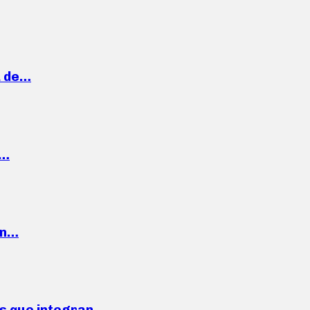
a de…
,…
ón…
ses que integran…