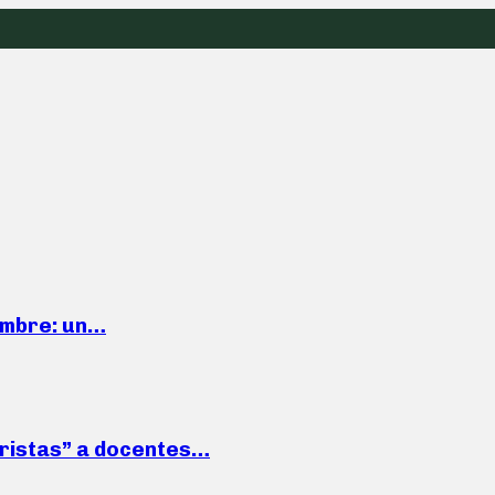
iembre: un…
roristas” a docentes…