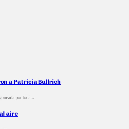
n a Patricia Bullrich
goneada por toda...
al aire