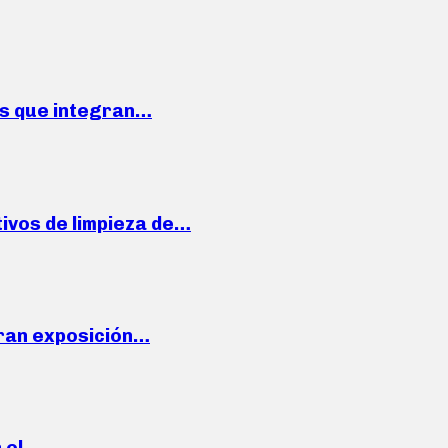
ses que integran…
ivos de limpieza de…
ran exposición…
n el…