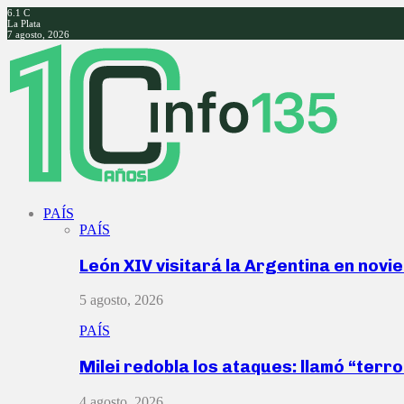
6.1
C
La Plata
7 agosto, 2026
Facebook
Twitter
Instagram
Youtube
PAÍS
PAÍS
León XIV visitará la Argentina en nov
5 agosto, 2026
PAÍS
Milei redobla los ataques: llamó “ter
4 agosto, 2026