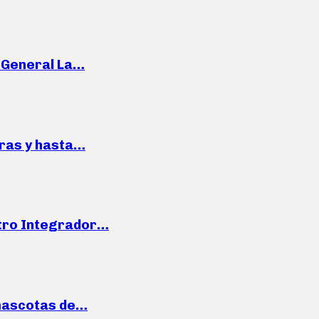
e General La…
pras y hasta…
ntro Integrador…
mascotas de…