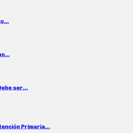
cto…
 un…
“Debe ser…
Atención Primaria…