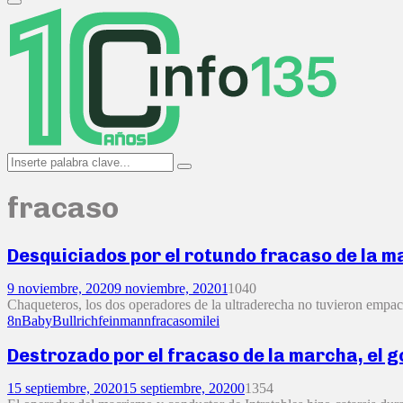
Primary
Menu
Search
Search
for:
fracaso
Desquiciados por el rotundo fracaso de la m
9 noviembre, 2020
9 noviembre, 2020
1
1040
Chaqueteros, los dos operadores de la ultraderecha no tuvieron empac
8n
Baby
Bullrich
feinmann
fracaso
milei
Destrozado por el fracaso de la marcha, el go
15 septiembre, 2020
15 septiembre, 2020
0
1354