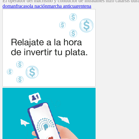
El operador del macrismo y conductor de Intratables hizo catarsis dur
doman
fracaso
la nación
marcha anticuarentena