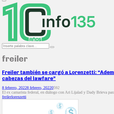
Primary
Menu
Search
Search
for:
freiler
Freiler también se cargó a Lorenzetti: “Ademá
cabezas del lawfare”
8 febrero, 2022
8 febrero, 2022
0
592
El ex camarista federal, en diálogo con Ari Lijalad y Dady Brieva para
freiler
lorenzetti