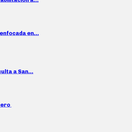
a enfocada en…
culta a San…
mero