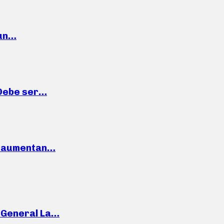
 un…
“Debe ser…
o: aumentan…
e General La…