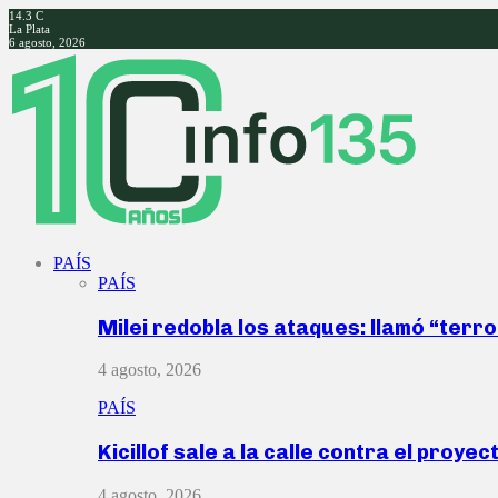
14.3
C
La Plata
6 agosto, 2026
Facebook
Twitter
Instagram
Youtube
PAÍS
PAÍS
Milei redobla los ataques: llamó “ter
4 agosto, 2026
PAÍS
Kicillof sale a la calle contra el proye
4 agosto, 2026