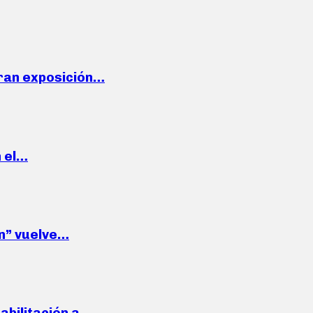
ran exposición…
n el…
wn” vuelve…
habilitación a…