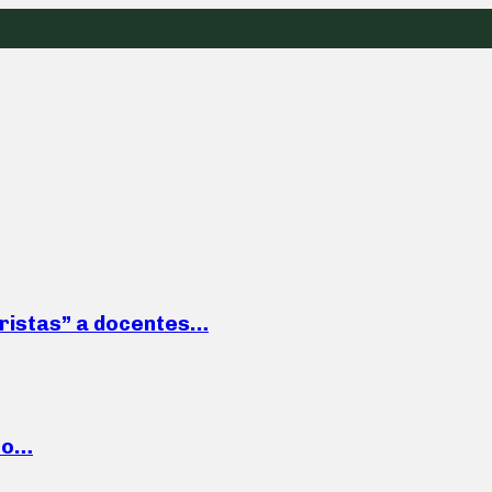
roristas” a docentes…
cto…