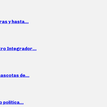
pras y hasta…
ntro Integrador…
mascotas de…
o política…