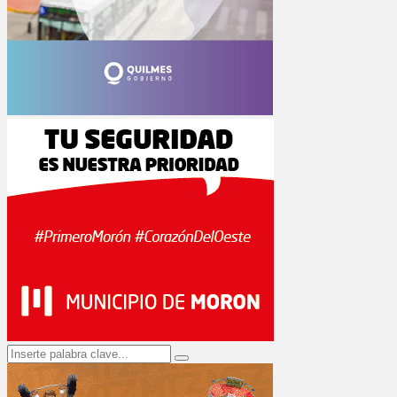
Search
Search
for: