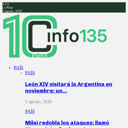
9.5
C
La Plata
6 agosto, 2026
Facebook
Twitter
Instagram
Youtube
PAÍS
PAÍS
León XIV visitará la Argentina en
noviembre: un…
5 agosto, 2026
PAÍS
Milei redobla los ataques: llamó