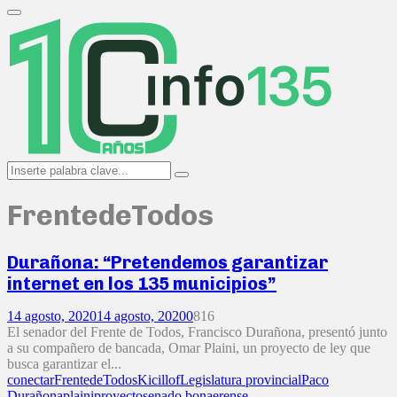
Search
for:
Primary
Menu
Search
Search
for:
FrentedeTodos
Durañona: “Pretendemos garantizar
internet en los 135 municipios”
14 agosto, 2020
14 agosto, 2020
0
816
El senador del Frente de Todos, Francisco Durañona, presentó junto
a su compañero de bancada, Omar Plaini, un proyecto de ley que
busca garantizar el...
conectar
FrentedeTodos
Kicillof
Legislatura provincial
Paco
Durañona
plaini
proyecto
senado bonaerense