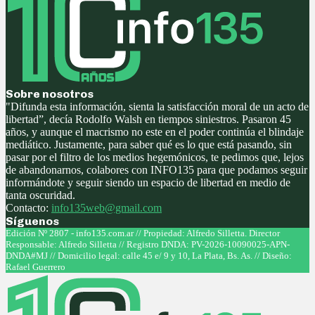
Sobre nosotros
"Difunda esta información, sienta la satisfacción moral de un acto de
libertad”, decía Rodolfo Walsh en tiempos siniestros. Pasaron 45
años, y aunque el macrismo no este en el poder continúa el blindaje
mediático. Justamente, para saber qué es lo que está pasando, sin
pasar por el filtro de los medios hegemónicos, te pedimos que, lejos
de abandonarnos, colabores con INFO135 para que podamos seguir
informándote y seguir siendo un espacio de libertad en medio de
tanta oscuridad.
Contacto:
info135web@gmail.com
Síguenos
Facebook
Twitter
Instagram
Youtube
Edición Nº 2807 - info135.com.ar // Propiedad: Alfredo Silletta. Director
Responsable: Alfredo Silletta // Registro DNDA: PV-2026-10090025-APN-
DNDA#MJ // Domicilio legal: calle 45 e/ 9 y 10, La Plata, Bs. As. // Diseño:
Rafael Guerrero