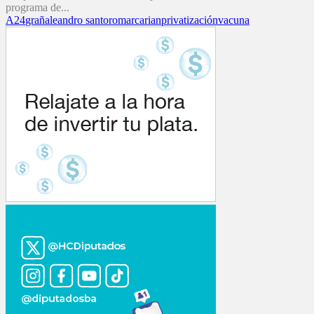
programa de...
A24
graña
leandro santoro
marcarian
privatización
vacuna