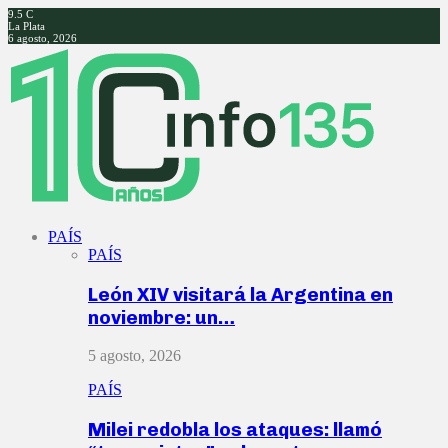
9.5
C
La Plata
6 agosto, 2026
Facebook
Twitter
Instagram
Youtube
PAÍS
PAÍS
León XIV visitará la Argentina en
noviembre: un…
5 agosto, 2026
PAÍS
Milei redobla los ataques: llamó