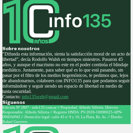
Sobre nosotros
"Difunda esta información, sienta la satisfacción moral de un acto de
libertad”, decía Rodolfo Walsh en tiempos siniestros. Pasaron 45
años, y aunque el macrismo no este en el poder continúa el blindaje
mediático. Justamente, para saber qué es lo que está pasando, sin
pasar por el filtro de los medios hegemónicos, te pedimos que, lejos
de abandonarnos, colabores con INFO135 para que podamos seguir
informándote y seguir siendo un espacio de libertad en medio de
tanta oscuridad.
Contacto:
info135web@gmail.com
Síguenos
Facebook
Twitter
Instagram
Youtube
Edición Nº 2807 - info135.com.ar // Propiedad: Alfredo Silletta. Director
Responsable: Alfredo Silletta // Registro DNDA: PV-2026-10090025-APN-
DNDA#MJ // Domicilio legal: calle 45 e/ 9 y 10, La Plata, Bs. As. // Diseño:
Rafael Guerrero