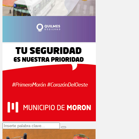
Search
Search
for: