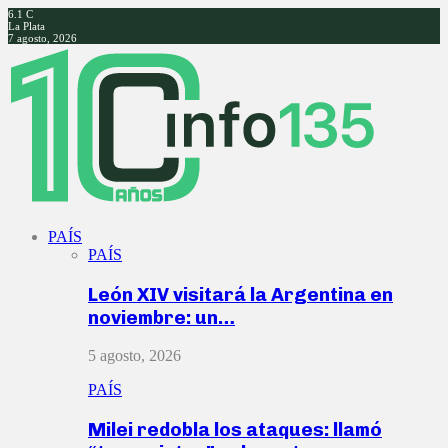
6.1
C
La Plata
7 agosto, 2026
Facebook
Twitter
Instagram
Youtube
PAÍS
PAÍS
León XIV visitará la Argentina en
noviembre: un…
5 agosto, 2026
PAÍS
Milei redobla los ataques: llamó