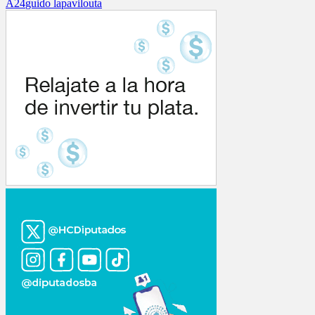
A24
guido lapa
vilouta