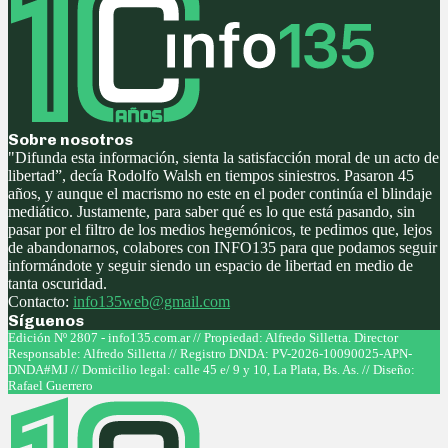
Sobre nosotros
"Difunda esta información, sienta la satisfacción moral de un acto de
libertad”, decía Rodolfo Walsh en tiempos siniestros. Pasaron 45
años, y aunque el macrismo no este en el poder continúa el blindaje
mediático. Justamente, para saber qué es lo que está pasando, sin
pasar por el filtro de los medios hegemónicos, te pedimos que, lejos
de abandonarnos, colabores con INFO135 para que podamos seguir
informándote y seguir siendo un espacio de libertad en medio de
tanta oscuridad.
Contacto:
info135web@gmail.com
Síguenos
Facebook
Twitter
Instagram
Youtube
Edición Nº 2807 - info135.com.ar // Propiedad: Alfredo Silletta. Director
Responsable: Alfredo Silletta // Registro DNDA: PV-2026-10090025-APN-
DNDA#MJ // Domicilio legal: calle 45 e/ 9 y 10, La Plata, Bs. As. // Diseño:
Rafael Guerrero