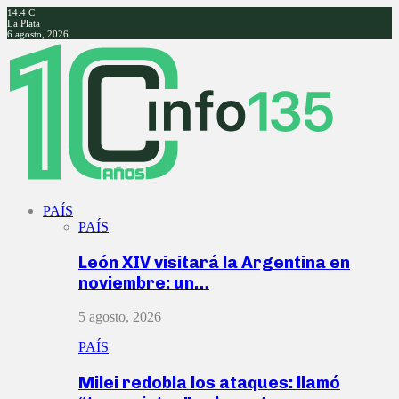
14.4
C
La Plata
6 agosto, 2026
Facebook
Twitter
Instagram
Youtube
PAÍS
PAÍS
León XIV visitará la Argentina en
noviembre: un…
5 agosto, 2026
PAÍS
Milei redobla los ataques: llamó