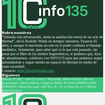
Sobre nosotros
"Difunda esta información, sienta la satisfacción moral de un acto de
libertad”, decía Rodolfo Walsh en tiempos siniestros. Pasaron 45
años, y aunque el macrismo no este en el poder continúa el blindaje
mediático. Justamente, para saber qué es lo que está pasando, sin
pasar por el filtro de los medios hegemónicos, te pedimos que, lejos
de abandonarnos, colabores con INFO135 para que podamos seguir
informándote y seguir siendo un espacio de libertad en medio de
tanta oscuridad.
Contacto:
info135web@gmail.com
Síguenos
Facebook
Twitter
Instagram
Youtube
Edición Nº 2807 - info135.com.ar // Propiedad: Alfredo Silletta. Director
Responsable: Alfredo Silletta // Registro DNDA: PV-2026-10090025-APN-
DNDA#MJ // Domicilio legal: calle 45 e/ 9 y 10, La Plata, Bs. As. // Diseño:
Rafael Guerrero