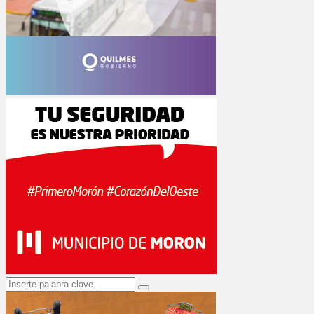
Search
Search
for: