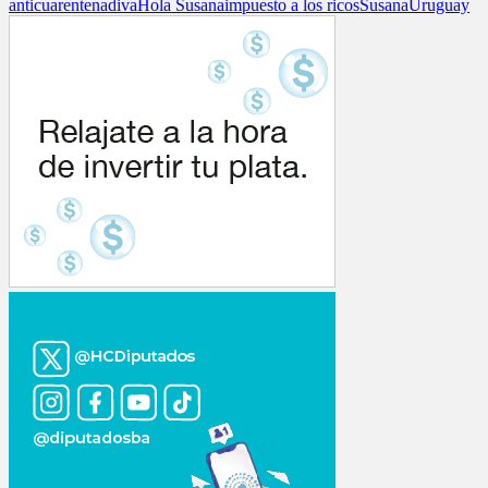
anticuarentena
diva
Hola Susana
impuesto a los ricos
Susana
Uruguay