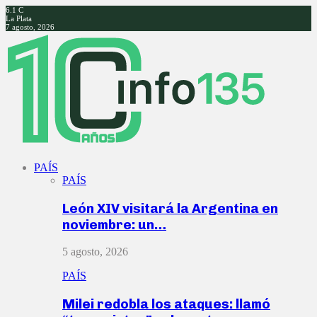
6.1
C
La Plata
7 agosto, 2026
Facebook
Twitter
Instagram
Youtube
PAÍS
PAÍS
León XIV visitará la Argentina en
noviembre: un…
5 agosto, 2026
PAÍS
Milei redobla los ataques: llamó