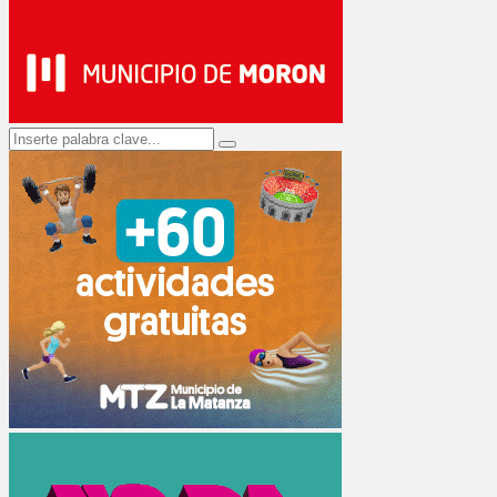
Search
Search
for: