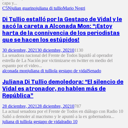
capa y...
C5N
julian guarino
juliana di tullio
Mario Negri
Di Tullio estalló por la Gestapo de Vidal y le
sacó la careta a Alconada Mon: “¡Estoy
harta de la connivencia de los periodistas
que se hacen los estúpidos!
30 diciembre, 2021
30 diciembre, 2021
0
1130
La senadora nacional del Frente de Todos liquidó al operador
estrella de La Nación por victimizarse en twitter en medio del
espanto por el video...
alconada mon
juliana di tullio
la gestapo de vidal
Senado
Juliana Di Tullio demoledora: “El silencio de
Vidal es atronador, no hablen más de
República”
28 diciembre, 2021
28 diciembre, 2021
0
787
La actual senadora por el Frente de Todos en diálogo con Radio 10
Salió a demoler al macrismo y le apuntó a la ex gobernadora...
juliana di tullio
la gestapo de vidal
radio 10