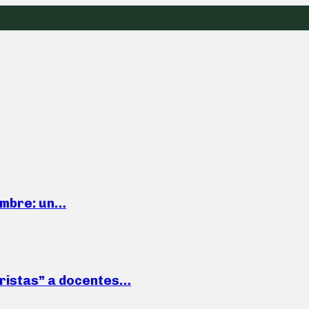
iembre: un…
roristas” a docentes…