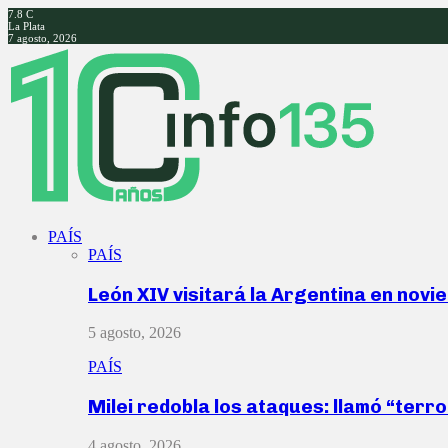
7.8
C
La Plata
7 agosto, 2026
Facebook
Twitter
Instagram
Youtube
PAÍS
PAÍS
León XIV visitará la Argentina en nov
5 agosto, 2026
PAÍS
Milei redobla los ataques: llamó “ter
4 agosto, 2026