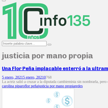
Primary
Menu
Search
Search
for:
justicia por mano propia
Una Flor Peña implacable enterró a la ultram
5 enero, 2021
5 enero, 2021
0
768
La actriz salió a cruzar a la diputada cambiemista sin nombrarla, pero
carolina piparo
flor peña
justicia por mano propia
redes