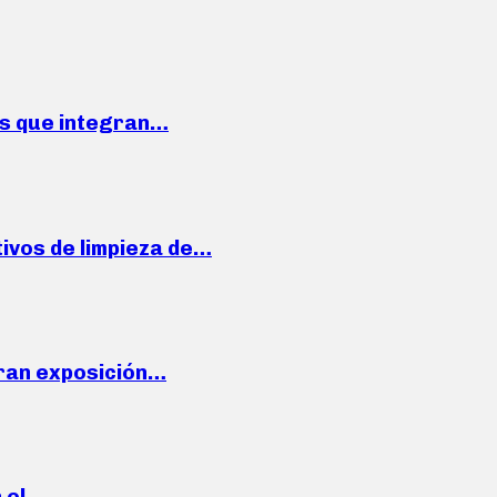
ses que integran…
ivos de limpieza de…
ran exposición…
n el…