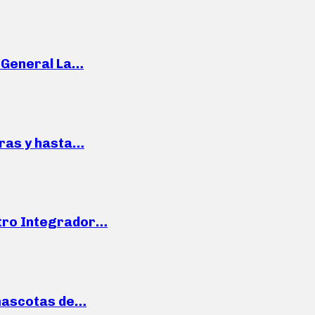
e General La…
pras y hasta…
ntro Integrador…
mascotas de…