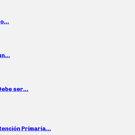
cto…
 un…
“Debe ser…
Atención Primaria…