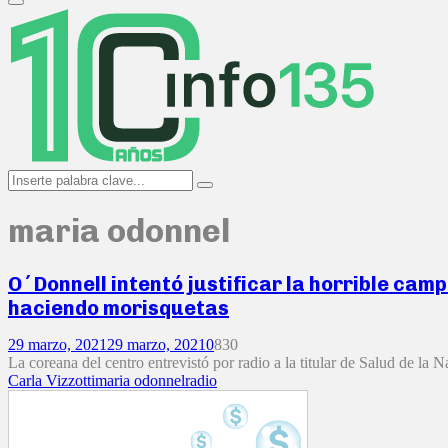
Primary
Menu
Search
Search
for:
maria odonnel
O´Donnell intentó justificar la horrible camp
haciendo morisquetas
29 marzo, 2021
29 marzo, 2021
0
830
La coreana del centro entrevistó por radio a la titular de Salud de la N
Carla Vizzotti
maria odonnel
radio