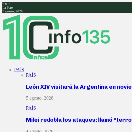
7.8
C
La Plata
7 agosto, 2026
Facebook
Twitter
Instagram
Youtube
PAÍS
PAÍS
León XIV visitará la Argentina en nov
5 agosto, 2026
PAÍS
Milei redobla los ataques: llamó “ter
4 agosto, 2026