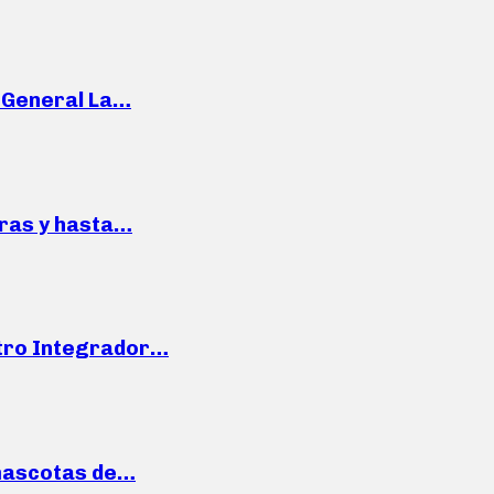
e General La…
pras y hasta…
ntro Integrador…
mascotas de…