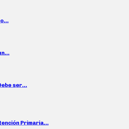
cto…
 un…
“Debe ser…
Atención Primaria…