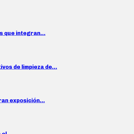
ses que integran…
ivos de limpieza de…
ran exposición…
n el…