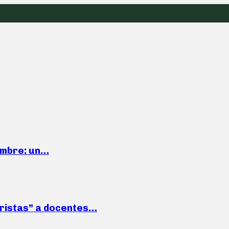
iembre: un…
roristas” a docentes…