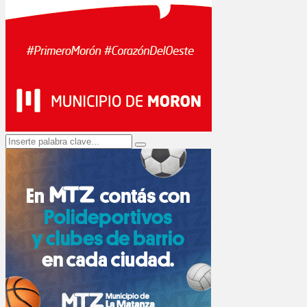
Search
Search
for: