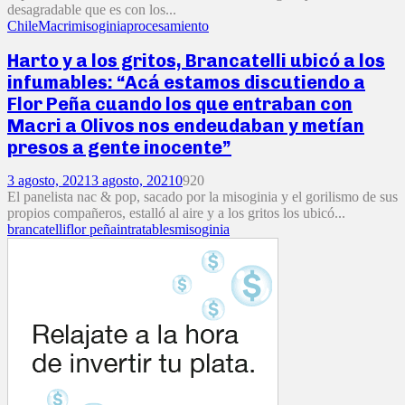
desagradable que es con los...
Chile
Macri
misoginia
procesamiento
Harto y a los gritos, Brancatelli ubicó a los
infumables: “Acá estamos discutiendo a
Flor Peña cuando los que entraban con
Macri a Olivos nos endeudaban y metían
presos a gente inocente”
3 agosto, 2021
3 agosto, 2021
0
920
El panelista nac & pop, sacado por la misoginia y el gorilismo de sus
propios compañeros, estalló al aire y a los gritos los ubicó...
brancatelli
flor peña
intratables
misoginia