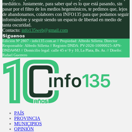
mediático. Justamente, para saber qué es lo que está pasando, sin
pasar por el filtro de los medios hegemónicos, te pedimos que, lejos
de abandonarnos, colabores con INFO135 para que podamos seguir
informándote y seguir siendo un espacio de libertad en medio de
tanta oscuridad.
Contacto:
info135web@gmail.com
Síguenos
Facebook
Twitter
Instagram
Youtube
Edición Nº 2807 - info135.com.ar // Propiedad: Alfredo Silletta. Director
Responsable: Alfredo Silletta // Registro DNDA: PV-2026-10090025-APN-
DNDA#MJ // Domicilio legal: calle 45 e/ 9 y 10, La Plata, Bs. As. // Diseño:
Rafael Guerrero
Facebook
Twitter
Instagram
Youtube
PAÍS
PROVINCIA
MUNICIPIOS
OPINIÓN