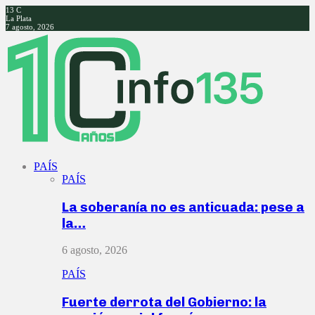
13
C
La Plata
7 agosto, 2026
Facebook
Twitter
Instagram
Youtube
PAÍS
PAÍS
La soberanía no es anticuada: pese a
la…
6 agosto, 2026
PAÍS
Fuerte derrota del Gobierno: la