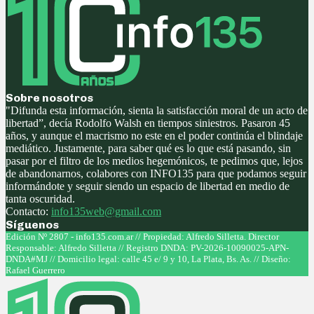
Sobre nosotros
"Difunda esta información, sienta la satisfacción moral de un acto de
libertad”, decía Rodolfo Walsh en tiempos siniestros. Pasaron 45
años, y aunque el macrismo no este en el poder continúa el blindaje
mediático. Justamente, para saber qué es lo que está pasando, sin
pasar por el filtro de los medios hegemónicos, te pedimos que, lejos
de abandonarnos, colabores con INFO135 para que podamos seguir
informándote y seguir siendo un espacio de libertad en medio de
tanta oscuridad.
Contacto:
info135web@gmail.com
Síguenos
Facebook
Twitter
Instagram
Youtube
Edición Nº 2807 - info135.com.ar // Propiedad: Alfredo Silletta. Director
Responsable: Alfredo Silletta // Registro DNDA: PV-2026-10090025-APN-
DNDA#MJ // Domicilio legal: calle 45 e/ 9 y 10, La Plata, Bs. As. // Diseño:
Rafael Guerrero