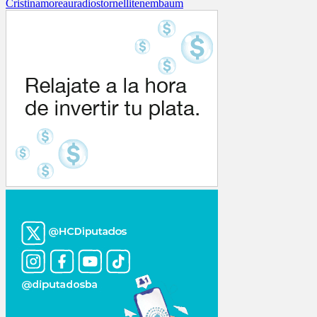
Cristina
moreau
radio
stornelli
tenembaum