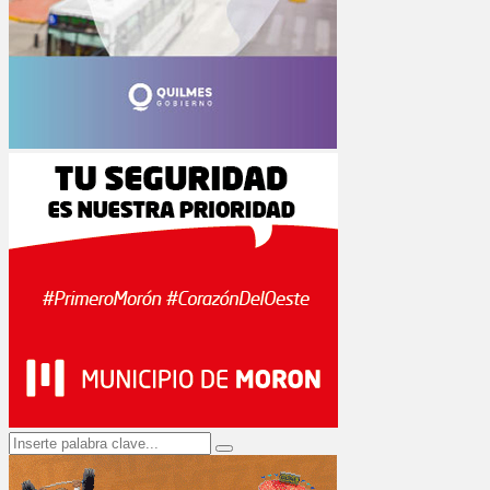
Search
Search
for: