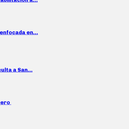
a enfocada en…
culta a San…
mero