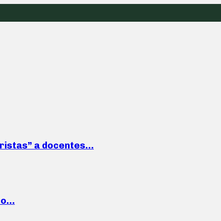
roristas” a docentes…
cto…