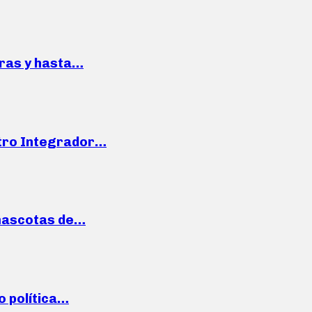
pras y hasta…
ntro Integrador…
mascotas de…
o política…