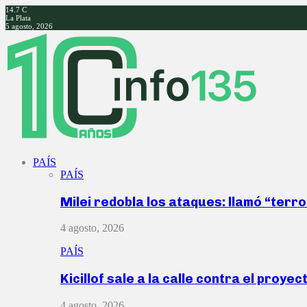
14.7
C
La Plata
5 agosto, 2026
Facebook
Twitter
Instagram
Youtube
PAÍS
PAÍS
Milei redobla los ataques: llamó “ter
4 agosto, 2026
PAÍS
Kicillof sale a la calle contra el proye
4 agosto, 2026