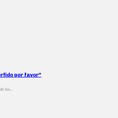
érfido por favor”
e los...