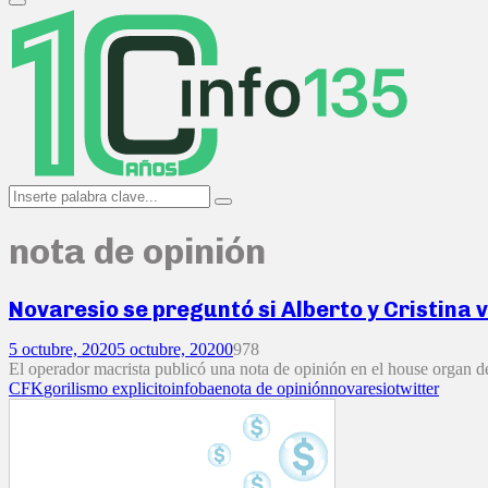
Primary
Menu
Search
Search
for:
nota de opinión
Novaresio se preguntó si Alberto y Cristina v
5 octubre, 2020
5 octubre, 2020
0
978
El operador macrista publicó una nota de opinión en el house organ d
CFK
gorilismo explicito
infobae
nota de opinión
novaresio
twitter