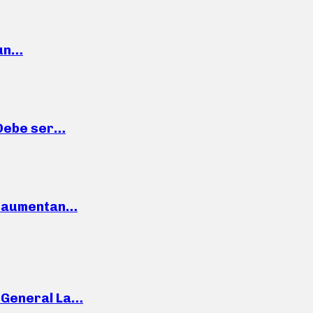
 un…
“Debe ser…
o: aumentan…
e General La…