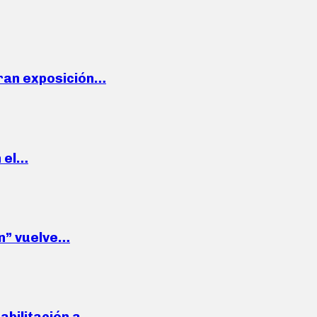
ran exposición…
n el…
wn” vuelve…
habilitación a…