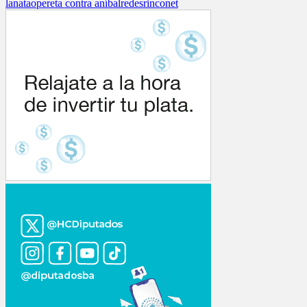
lanata
opereta contra aníbal
redes
rinconet