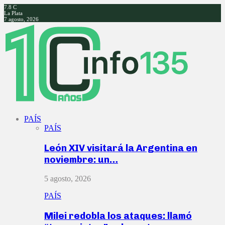
7.8
C
La Plata
7 agosto, 2026
Facebook
Twitter
Instagram
Youtube
PAÍS
PAÍS
León XIV visitará la Argentina en
noviembre: un…
5 agosto, 2026
PAÍS
Milei redobla los ataques: llamó