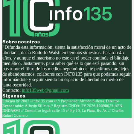
Sobre nosotros
"Difunda esta información, sienta la satisfacción moral de un acto de
libertad”, decía Rodolfo Walsh en tiempos siniestros. Pasaron 45
años, y aunque el macrismo no este en el poder continúa el blindaje
mediático. Justamente, para saber qué es lo que está pasando, sin
pasar por el filtro de los medios hegemónicos, te pedimos que, lejos
de abandonarnos, colabores con INFO135 para que podamos seguir
informándote y seguir siendo un espacio de libertad en medio de
tanta oscuridad.
Contacto:
info135web@gmail.com
Síguenos
Facebook
Twitter
Instagram
Youtube
Edición Nº 2807 - info135.com.ar // Propiedad: Alfredo Silletta. Director
Responsable: Alfredo Silletta // Registro DNDA: PV-2026-10090025-APN-
DNDA#MJ // Domicilio legal: calle 45 e/ 9 y 10, La Plata, Bs. As. // Diseño:
Rafael Guerrero