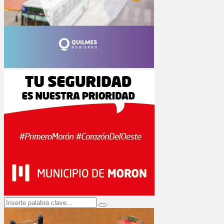
Search
Search
for: