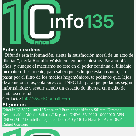
Sobre nosotros
"Difunda esta información, sienta la satisfacción moral de un acto de
libertad”, decía Rodolfo Walsh en tiempos siniestros. Pasaron 45
años, y aunque el macrismo no este en el poder continúa el blindaje
mediático. Justamente, para saber qué es lo que está pasando, sin
pasar por el filtro de los medios hegemónicos, te pedimos que, lejos
de abandonarnos, colabores con INFO135 para que podamos seguir
informándote y seguir siendo un espacio de libertad en medio de
tanta oscuridad.
Contacto:
info135web@gmail.com
Síguenos
Facebook
Twitter
Instagram
Youtube
Edición Nº 2807 - info135.com.ar // Propiedad: Alfredo Silletta. Director
Responsable: Alfredo Silletta // Registro DNDA: PV-2026-10090025-APN-
DNDA#MJ // Domicilio legal: calle 45 e/ 9 y 10, La Plata, Bs. As. // Diseño:
Rafael Guerrero