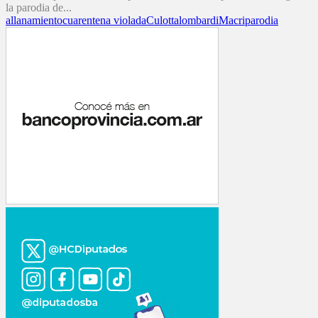
la parodia de...
allanamiento
cuarentena violada
Culotta
lombardi
Macri
parodia