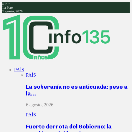
6.2
C
La Plata
7 agosto, 2026
Facebook
Twitter
Instagram
Youtube
PAÍS
PAÍS
La soberanía no es anticuada: pese a
la…
6 agosto, 2026
PAÍS
Fuerte derrota del Gobierno: la