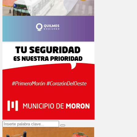
Search
Search
for: