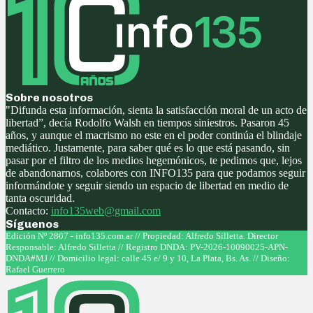
Sobre nosotros
"Difunda esta información, sienta la satisfacción moral de un acto de
libertad”, decía Rodolfo Walsh en tiempos siniestros. Pasaron 45
años, y aunque el macrismo no este en el poder continúa el blindaje
mediático. Justamente, para saber qué es lo que está pasando, sin
pasar por el filtro de los medios hegemónicos, te pedimos que, lejos
de abandonarnos, colabores con INFO135 para que podamos seguir
informándote y seguir siendo un espacio de libertad en medio de
tanta oscuridad.
Contacto:
info135web@gmail.com
Síguenos
Facebook
Twitter
Instagram
Youtube
Edición Nº 2807 - info135.com.ar // Propiedad: Alfredo Silletta. Director
Responsable: Alfredo Silletta // Registro DNDA: PV-2026-10090025-APN-
DNDA#MJ // Domicilio legal: calle 45 e/ 9 y 10, La Plata, Bs. As. // Diseño:
Rafael Guerrero