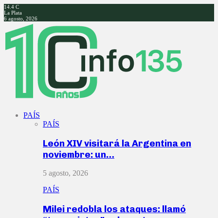
14.4
C
La Plata
6 agosto, 2026
Facebook
Twitter
Instagram
Youtube
PAÍS
PAÍS
León XIV visitará la Argentina en
noviembre: un…
5 agosto, 2026
PAÍS
Milei redobla los ataques: llamó