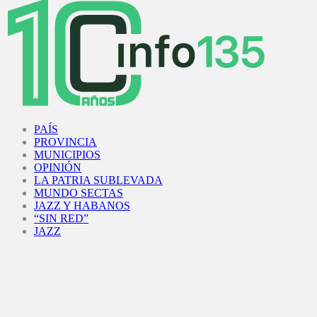
Facebook
Twitter
Instagram
Youtube
PAÍS
PROVINCIA
MUNICIPIOS
OPINIÓN
LA PATRIA SUBLEVADA
MUNDO SECTAS
JAZZ Y HABANOS
“SIN RED”
JAZZ