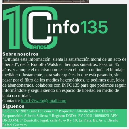
Sobre nosotros
"Difunda esta información, sienta la satisfacción moral de un acto de
libertad”, decía Rodolfo Walsh en tiempos siniestros. Pasaron 45
años, y aunque el macrismo no este en el poder continúa el blindaje
mediático. Justamente, para saber qué es lo que está pasando, sin
pasar por el filtro de los medios hegemónicos, te pedimos que, lejos
de abandonarnos, colabores con INFO135 para que podamos seguir
informándote y seguir siendo un espacio de libertad en medio de
tanta oscuridad.
Contacto:
info135web@gmail.com
Síguenos
Facebook
Twitter
Instagram
Youtube
Edición Nº 2807 - info135.com.ar // Propiedad: Alfredo Silletta. Director
Responsable: Alfredo Silletta // Registro DNDA: PV-2026-10090025-APN-
DNDA#MJ // Domicilio legal: calle 45 e/ 9 y 10, La Plata, Bs. As. // Diseño:
Rafael Guerrero