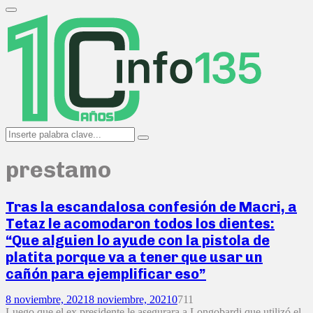
Search
for:
Primary
Menu
Search
Search
for:
prestamo
Tras la escandalosa confesión de Macri, a
Tetaz le acomodaron todos los dientes:
“Que alguien lo ayude con la pistola de
platita porque va a tener que usar un
cañón para ejemplificar eso”
8 noviembre, 2021
8 noviembre, 2021
0
711
Luego que el ex presidente le asegurara a Longobardi que utilizó el