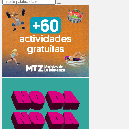
Search
Search
for: