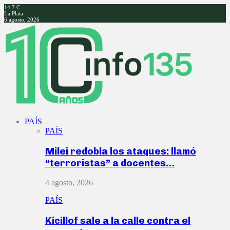
14.7
C
La Plata
6 agosto, 2026
Facebook
Twitter
Instagram
Youtube
PAÍS
PAÍS
Milei redobla los ataques: llamó
“terroristas” a docentes…
4 agosto, 2026
PAÍS
Kicillof sale a la calle contra el