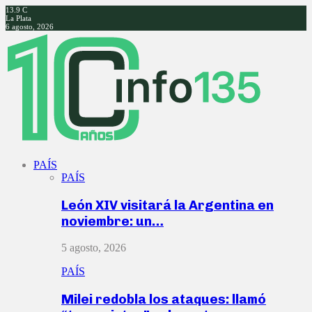
13.9
C
La Plata
6 agosto, 2026
Facebook
Twitter
Instagram
Youtube
PAÍS
PAÍS
León XIV visitará la Argentina en
noviembre: un…
5 agosto, 2026
PAÍS
Milei redobla los ataques: llamó