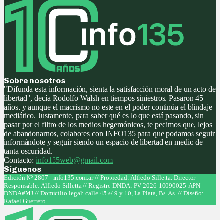
Sobre nosotros
"Difunda esta información, sienta la satisfacción moral de un acto de
libertad”, decía Rodolfo Walsh en tiempos siniestros. Pasaron 45
años, y aunque el macrismo no este en el poder continúa el blindaje
mediático. Justamente, para saber qué es lo que está pasando, sin
pasar por el filtro de los medios hegemónicos, te pedimos que, lejos
de abandonarnos, colabores con INFO135 para que podamos seguir
informándote y seguir siendo un espacio de libertad en medio de
tanta oscuridad.
Contacto:
info135web@gmail.com
Síguenos
Facebook
Twitter
Instagram
Youtube
Edición Nº 2807 - info135.com.ar // Propiedad: Alfredo Silletta. Director
Responsable: Alfredo Silletta // Registro DNDA: PV-2026-10090025-APN-
DNDA#MJ // Domicilio legal: calle 45 e/ 9 y 10, La Plata, Bs. As. // Diseño:
Rafael Guerrero