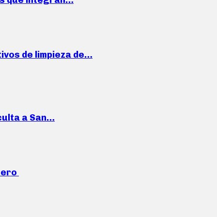
ivos de limpieza de…
culta a San…
mero