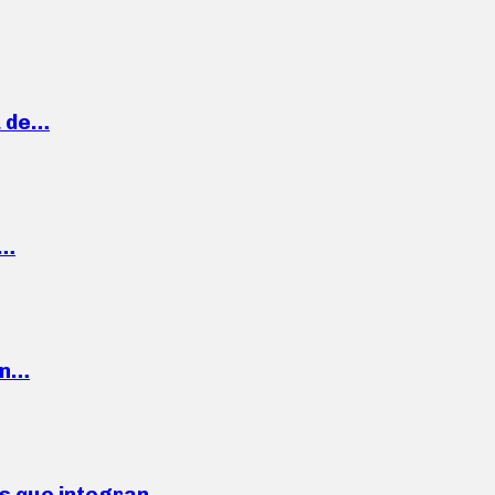
a de…
,…
ón…
ses que integran…