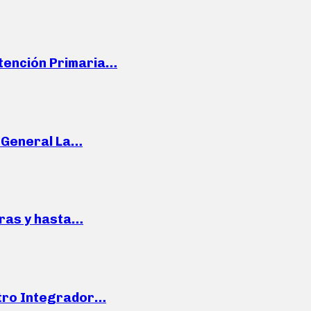
Atención Primaria…
e General La…
pras y hasta…
ntro Integrador…