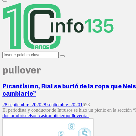
Primary
Menu
Search
Search
for:
pullover
Picantísimo, Rial se burló de la ropa que Nel
cambiarle”
28 septiembre, 2020
28 septiembre, 2020
1
653
El periodista y conductor de Intrusos se hizo un picnic en la sección
doctor ubris
nelson castro
noticiero
pullover
rial