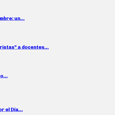
iembre: un…
roristas” a docentes…
cto…
or el Día…