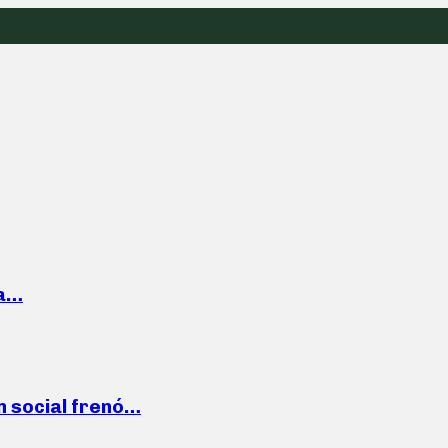
la…
n social frenó…