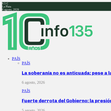
8.5
C
La Plata
8 agosto, 2026
Facebook
Twitter
Instagram
Youtube
PAÍS
PAÍS
La soberanía no es anticuada: pese a 
6 agosto, 2026
PAÍS
Fuerte derrota del Gobierno: la presió
5 agosto, 2026